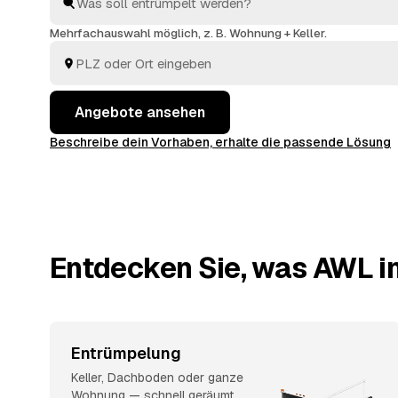
bei allen dazu. Sie müssen nur das Angebot auswähl
passt.
Mehrfachauswahl möglich, z. B. Wohnung + Keller.
Angebote ansehen
Beschreibe dein Vorhaben, erhalte die passende Lösung
Entdecken Sie, was AWL in
Entrümpelung
Keller, Dachboden oder ganze
Wohnung — schnell geräumt