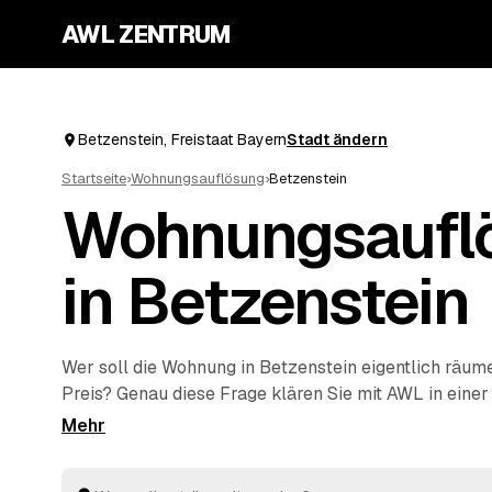
AWL ZENTRUM
Betzenstein, Freistaat Bayern
Stadt ändern
Startseite
›
Wohnungsauflösung
›
Betzenstein
Wohnungsaufl
in Betzenstein
Wer soll die Wohnung in Betzenstein eigentlich räu
Preis? Genau diese Frage klären Sie mit AWL in einer
schildern den Umfang, mehrere geprüfte Anbieter au
Velden
und
Pottenstein
antworten mit ihrem Festprei
fachgerecht entsorgen und besenrein an den Vermie