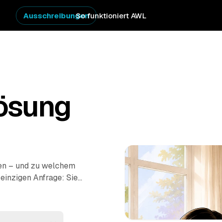
Ausschreibungen
So funktioniert AWL
ösung
men – und zu welchem
 einzigen Anfrage: Sie
s Betzenstein und
s. Räumen,
ter übergeben gehört