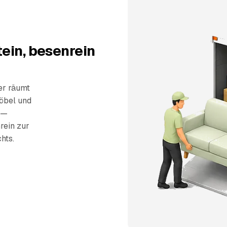
ein, besenrein
er räumt
öbel und
 —
rein zur
hts.