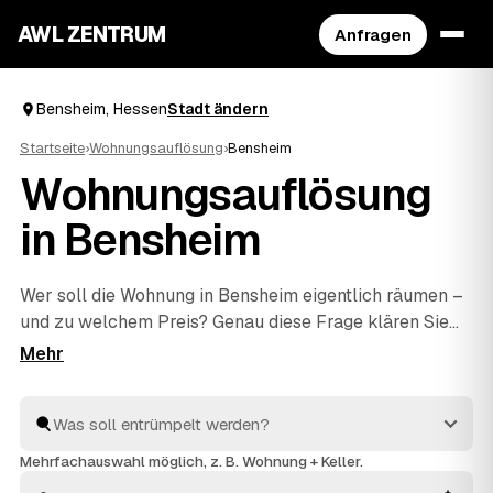
AWL ZENTRUM
Anfragen
Bensheim, Hessen
Stadt ändern
Startseite
›
Wohnungsauflösung
›
Bensheim
Wohnungsauflösung
in Bensheim
Wer soll die Wohnung in Bensheim eigentlich räumen –
und zu welchem Preis? Genau diese Frage klären Sie
mit AWL in einer einzigen Anfrage: Sie schildern den
Umfang, mehrere geprüfte Anbieter aus Bensheim und
Zwingenberg
und
Heppenheim
antworten mit ihrem
Festpreis. Räumen, fachgerecht entsorgen und
besenrein an den Vermieter übergeben gehört bei allen
Mehrfachauswahl möglich, z. B. Wohnung + Keller.
dazu. Sie müssen nur das Angebot auswählen, das am