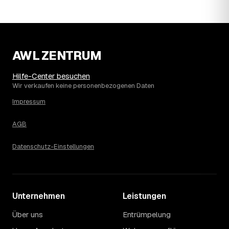
Endpreis zusätzlich. Den genauen Betrag für Ihre
Wohnung erfahren Sie erst nach einer kurzen,
kostenlosen Einschätzung.
AWL ZENTRUM
Hilfe-Center besuchen
Wir verkaufen keine personenbezogenen Daten
Impressum
AGB
Datenschutz-Einstellungen
Unternehmen
Leistungen
Über uns
Entrümpelung