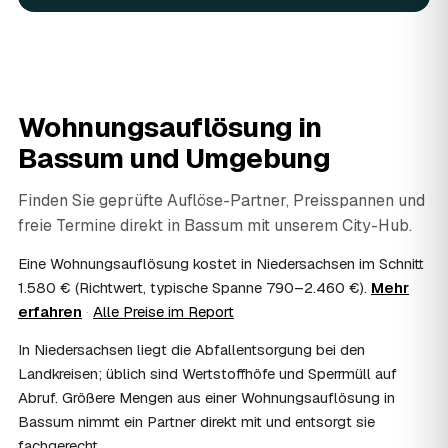
fachgerecht entsorgt.
07
Werden Wertsachen angerechnet?
Ja. Verwertbares wird begutachtet und mindert den Preis
— das geben Sie einfach in der Anfrage an.
08
Ist eine Wohnungsauflösung steuerlich
Wohnungsauflösung in
absetzbar?
Bassum
und Umgebung
In vielen Fällen ja: Als haushaltsnahe Dienstleistung
lassen sich Arbeits- und Fahrtkosten anteilig von der
Steuer absetzen, bei einer Auflösung im Erbfall unter
Finden Sie geprüfte Auflöse-Partner, Preisspannen und
Umständen als Nachlassverbindlichkeit. Sie erhalten eine
freie Termine direkt in
Bassum
mit unserem City-Hub.
ordentliche Rechnung mit ausgewiesenem Lohnanteil; die
genaue Anrechnung klären Sie mit Ihrem Steuerberater.
Eine Wohnungsauflösung kostet in Niedersachsen im Schnitt
09
Muss ich bei der Wohnungsauflösung anwesend
1.580 € (Richtwert, typische Spanne 790–2.460 €).
Mehr
sein?
erfahren
·
Alle Preise im Report
Nicht zwingend. Viele Auflösungen in Bassum laufen nach
In Niedersachsen liegt die Abfallentsorgung bei den
Schlüsselübergabe ohne Sie ab — praktisch, wenn Sie
weiter entfernt wohnen. Sie können aber jederzeit dabei
Landkreisen; üblich sind Wertstoffhöfe und Sperrmüll auf
sein, etwa um Wertsachen oder persönliche Unterlagen
Abruf. Größere Mengen aus einer Wohnungsauflösung in
vorab zu sichern.
Bassum nimmt ein Partner direkt mit und entsorgt sie
10
Bekomme ich einen Entsorgungsnachweis?
fachgerecht.