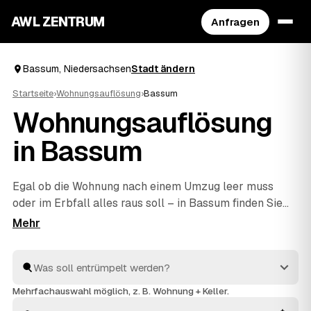
AWL ZENTRUM
Anfragen
Bassum, Niedersachsen
Stadt ändern
Startseite
›
Wohnungsauflösung
›
Bassum
Wohnungsauflösung
in Bassum
Egal ob die Wohnung nach einem Umzug leer muss
oder im Erbfall alles raus soll – in Bassum finden Sie
mit AWL schnell den richtigen Partner. Eine kurze
Anfrage genügt, dann vergleichen Sie Festpreis-
Angebote geprüfter Anbieter aus Bassum und
Syke
und
Twistringen
. Vom Ausräumen über die fachgerechte
Entsorgung bis zur besenreinen Übergabe ist alles
Mehrfachauswahl möglich, z. B. Wohnung + Keller.
dabei. Sie entscheiden, welches Angebot für Sie am