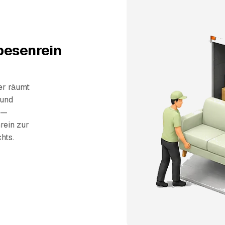
besenrein
er räumt
 und
 —
rein zur
hts.