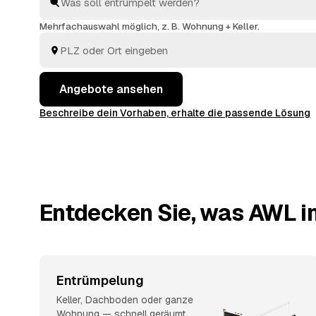
übergeben. Sie vergleichen in Ruhe und geben den Au
aus Bärnau oder
Tirschenreuth
und
Pleystein
, der Si
Mehrfachauswahl möglich, z. B. Wohnung + Keller.
Angebote ansehen
Beschreibe dein Vorhaben, erhalte die passende Lösung
Entdecken Sie, was AWL in
Entrümpelung
Keller, Dachboden oder ganze
Wohnung — schnell geräumt