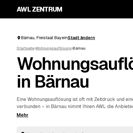
AWL ZENTRUM
Bärnau, Freistaat Bayern
Stadt ändern
Startseite
›
Wohnungsauflösung
›
Bärnau
Wohnungsaufl
in Bärnau
Eine Wohnungsauflösung ist oft mit Zeitdruck und ei
verbunden – in Bärnau nimmt Ihnen AWL die Anbiete
den Umfang einmal an und bekommen die Festpreis
Profis nebeneinander, ohne selbst herumzutelefoniere
ausgeräumt und fachgerecht entsorgt, dann die Woh