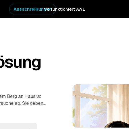
Ausschreibungen
So funktioniert AWL
ösung
nem Berg an Hausrat
rsuche ab. Sie geben
-Angebote mehrerer
n. Erst wird
nung besenrein