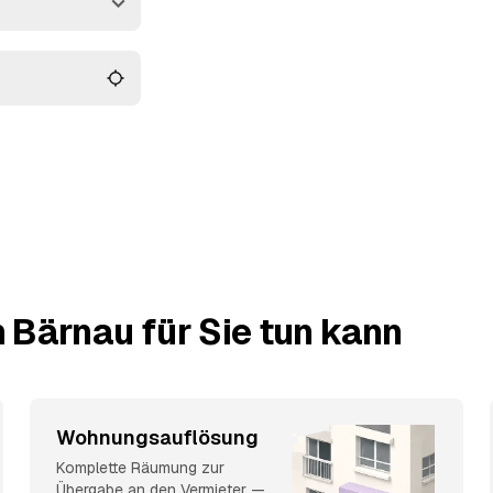
ftrag an den Anbieter
e überzeugt.
 Bärnau für Sie tun kann
Wohnungsauflösung
Komplette Räumung zur
Übergabe an den Vermieter —