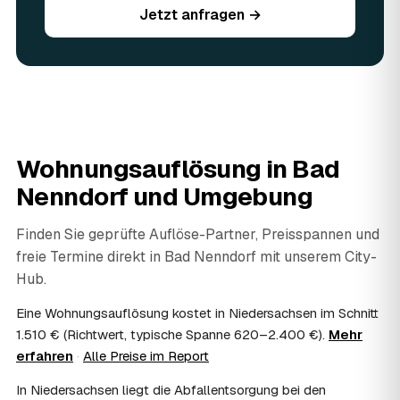
Jetzt anfragen →
werden vor Ort begutachtet und auf den Preis
angerechnet — das senkt Ihre Kosten. Brauchbares wird
weitergegeben oder gespendet, nur der Rest wird
fachgerecht entsorgt.
07
Werden Wertsachen angerechnet?
Ja. Verwertbares wird begutachtet und mindert den Preis
— das geben Sie einfach in der Anfrage an.
08
Ist eine Wohnungsauflösung steuerlich
Wohnungsauflösung in
Bad
absetzbar?
Nenndorf
und Umgebung
In vielen Fällen ja: Als haushaltsnahe Dienstleistung
lassen sich Arbeits- und Fahrtkosten anteilig von der
Steuer absetzen, bei einer Auflösung im Erbfall unter
Finden Sie geprüfte Auflöse-Partner, Preisspannen und
Umständen als Nachlassverbindlichkeit. Sie erhalten eine
freie Termine direkt in
Bad Nenndorf
mit unserem City-
ordentliche Rechnung mit ausgewiesenem Lohnanteil; die
Hub.
genaue Anrechnung klären Sie mit Ihrem Steuerberater.
09
Muss ich bei der Wohnungsauflösung anwesend
Eine Wohnungsauflösung kostet in Niedersachsen im Schnitt
sein?
1.510 € (Richtwert, typische Spanne 620–2.400 €).
Mehr
Nicht zwingend. Viele Auflösungen in Bad Nenndorf
erfahren
·
Alle Preise im Report
laufen nach Schlüsselübergabe ohne Sie ab — praktisch,
wenn Sie weiter entfernt wohnen. Sie können aber
In Niedersachsen liegt die Abfallentsorgung bei den