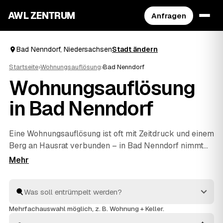
AWL ZENTRUM
Anfragen
Bad Nenndorf, Niedersachsen
Stadt ändern
Startseite
›
Wohnungsauflösung
›
Bad Nenndorf
Wohnungsauflösung
in Bad Nenndorf
Eine Wohnungsauflösung ist oft mit Zeitdruck und einem
Berg an Hausrat verbunden – in Bad Nenndorf nimmt
Ihnen AWL die Anbietersuche ab. Sie geben den Umfang
einmal an und bekommen die Festpreis-Angebote
mehrerer Profis nebeneinander, ohne selbst
herumzutelefonieren. Erst wird ausgeräumt und
fachgerecht entsorgt, dann die Wohnung besenrein
Mehrfachauswahl möglich, z. B. Wohnung + Keller.
übergeben. Sie vergleichen in Ruhe und geben den