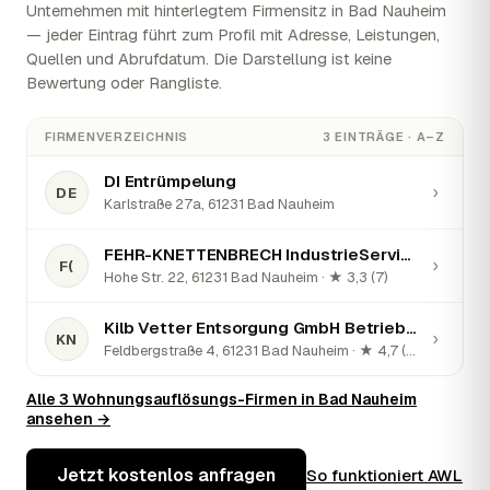
Unternehmen mit hinterlegtem Firmensitz in Bad Nauheim
— jeder Eintrag führt zum Profil mit Adresse, Leistungen,
Quellen und Abrufdatum. Die Darstellung ist keine
Bewertung oder Rangliste.
FIRMENVERZEICHNIS
3 EINTRÄGE · A–Z
DI Entrümpelung
›
DE
Karlstraße 27a, 61231 Bad Nauheim
FEHR-KNETTENBRECH IndustrieService GmbH & Co. KG (Containerdienst-Abfallentsorgung-Recycling)
›
F(
Hohe Str. 22, 61231 Bad Nauheim · ★ 3,3 (7)
Kilb Vetter Entsorgung GmbH Betrieb Bad Nauheim
›
KN
Feldbergstraße 4, 61231 Bad Nauheim · ★ 4,7 (58)
Alle 3 Wohnungsauflösungs-Firmen in Bad Nauheim
ansehen →
Jetzt kostenlos anfragen
So funktioniert AWL