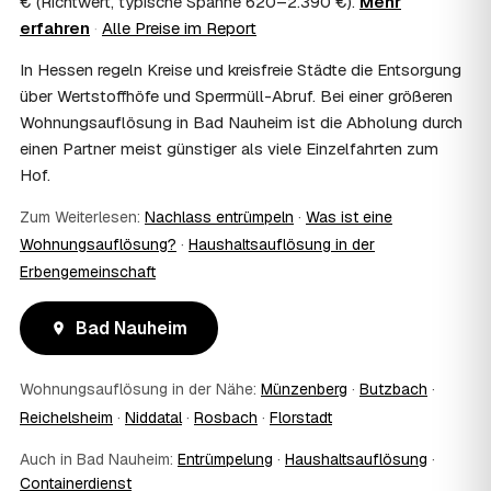
€ (Richtwert, typische Spanne 620–2.390 €).
Mehr
Nicht zwingend. Viele Auflösungen in Bad Nauheim laufen
erfahren
·
Alle Preise im Report
nach Schlüsselübergabe ohne Sie ab — praktisch, wenn
Sie weiter entfernt wohnen. Sie können aber jederzeit
In Hessen regeln Kreise und kreisfreie Städte die Entsorgung
dabei sein, etwa um Wertsachen oder persönliche
über Wertstoffhöfe und Sperrmüll-Abruf. Bei einer größeren
Unterlagen vorab zu sichern.
Wohnungsauflösung in Bad Nauheim ist die Abholung durch
10
Bekomme ich einen Entsorgungsnachweis?
einen Partner meist günstiger als viele Einzelfahrten zum
Ja. Auf Wunsch erhalten Sie einen Entsorgungsnachweis
Hof.
über die fachgerechte Verwertung — wichtig als Beleg
gegenüber Vermieter, Behörden oder für die
Zum Weiterlesen:
Nachlass entrümpeln
·
Was ist eine
Erbengemeinschaft.
Wohnungsauflösung?
·
Haushaltsauflösung in der
11
Was passiert mit dem Abfall?
Erbengemeinschaft
Fachgerechte Entsorgung über zugelassene Höfe —
Wertstoffe werden recycelt oder gespendet, mit
Bad Nauheim
Nachweis.
12
Was kostet die Anfrage?
Die Anfrage ist kostenlos und unverbindlich. Sie
Wohnungsauflösung in der Nähe:
Münzenberg
·
Butzbach
·
vergleichen mehrere Festpreis-Angebote aus Bad
Reichelsheim
·
Niddatal
·
Rosbach
·
Florstadt
Nauheim und entscheiden in Ruhe — bezahlt wird nur die
Leistung, die Sie tatsächlich beauftragen.
Auch in Bad Nauheim:
Entrümpelung
·
Haushaltsauflösung
·
13
Was kostet die Auflösung einer normal großen
Containerdienst