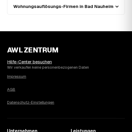
Wohnung mit Etage ohne Aufzug oder viel Sperrmüll eher
Wohnungsauflösungs-Firmen in Bad Nauheim
am oberen. Anrechenbare Wertgegenstände senken den
Endpreis zusätzlich. Den genauen Betrag für Ihre
Wohnung erfahren Sie erst nach einer kurzen,
kostenlosen Einschätzung.
AWL ZENTRUM
Hilfe-Center besuchen
Wir verkaufen keine personenbezogenen Daten
Impressum
AGB
Datenschutz-Einstellungen
Unternehmen
Leistungen