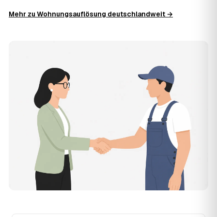
Wohnung in Bad Nauheim?
Mehr zu Wohnungsauflösung deutschlandweit →
Für eine durchschnittliche Wohnung mit rund 65 m² liegen
die Kosten in Bad Nauheim bei etwa 1.820 €, das
entspricht rund 33,9 € je Quadratmeter. Möblierungsgrad,
Zugänglichkeit und die Art der Übergabe (besenrein oder
renoviert) verschieben den Preis nach oben oder unten —
den genauen Festpreis nennt Ihnen der Partner nach
kurzer Beschreibung.
14
Werden Wohnungsauflösungen in Bad Nauheim
teurer?
Seit 2021 verlief die Preisentwicklung in Bad Nauheim
fallend (−44 %), mit dem bisherigen Höchststand im Jahr
2021. Eine Prognose lässt sich daraus nicht ableiten,
aber wer frühzeitig anfragt, sichert sich das aktuelle
Preisniveau als Festpreis — unabhängig von der weiteren
Marktentwicklung.
15
Warum liegt die Preisspanne zwischen 620 und
2.390 € in Bad Nauheim?
Die Spanne ergibt sich vor allem aus Wohnfläche und
Möblierungsgrad: Eine kleine, kaum möblierte Wohnung
liegt eher am unteren Ende, eine voll eingerichtete