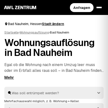
AWL ZENTRUM
Anfragen
Bad Nauheim, Hessen
Stadt ändern
Startseite
›
Wohnungsauflösung
›
Bad Nauheim
Wohnungsauflösung
in Bad Nauheim
Egal ob die Wohnung nach einem Umzug leer muss
oder im Erbfall alles raus soll – in Bad Nauheim finden
Sie mit AWL schnell den richtigen Partner. Eine kurze
Anfrage genügt, dann vergleichen Sie Festpreis-
Angebote geprüfter Anbieter aus Bad Nauheim und
Münzenberg
und
Butzbach
. Vom Ausräumen über die
fachgerechte Entsorgung bis zur besenreinen Übergabe
Mehrfachauswahl möglich, z. B. Wohnung + Keller.
ist alles dabei. Sie entscheiden, welches Angebot für