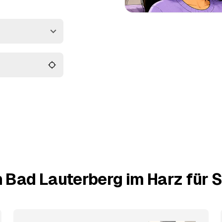
und
Bad Sachsa
zum
bergabe an Ihren
len nur noch aus, wer
 Bad Lauterberg im Harz für S