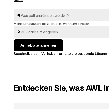
aus Bad Lauterberg im Harz und
Herzberg am Harz
Vergleich. Vom letzten Karton bis zur besenreinen Ü
Vermieter kümmern sich die Profis um alles. Sie wäh
den Auftrag bekommt.
Mehrfachauswahl möglich, z. B. Wohnung + Keller.
Angebote ansehen
Beschreibe dein Vorhaben, erhalte die passende Lösung
Entdecken Sie, was AWL in