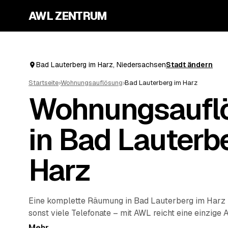
AWL ZENTRUM
Bad Lauterberg im Harz, Niedersachsen
Stadt ändern
Startseite
›
Wohnungsauflösung
›
Bad Lauterberg im Harz
Wohnungsaufl
in Bad Lauterb
Harz
Eine komplette Räumung in Bad Lauterberg im Harz z
sonst viele Telefonate – mit AWL reicht eine einzige 
weg soll, und bekommen Festpreis-Angebote mehrer