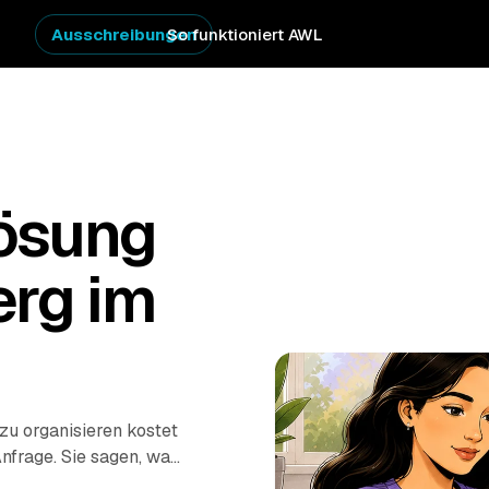
Ausschreibungen
So funktioniert AWL
ösung
erg im
u organisieren kostet
Anfrage. Sie sagen, was
er geprüfter Anbieter