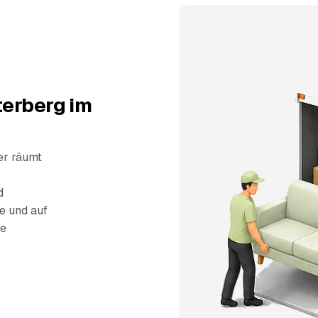
terberg im
er räumt
d
e und auf
ie