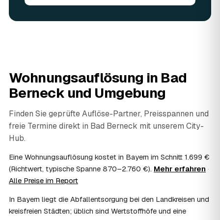
angerechnet — das senkt Ihre Kosten. Brauchbares wird
weitergegeben oder gespendet, nur der Rest wird
fachgerecht entsorgt.
07
Werden Wertsachen angerechnet?
Ja. Verwertbares wird begutachtet und mindert den Preis
— das geben Sie einfach in der Anfrage an.
08
Ist eine Wohnungsauflösung steuerlich
Wohnungsauflösung in
Bad
absetzbar?
Berneck
und Umgebung
In vielen Fällen ja: Als haushaltsnahe Dienstleistung
lassen sich Arbeits- und Fahrtkosten anteilig von der
Steuer absetzen, bei einer Auflösung im Erbfall unter
Finden Sie geprüfte Auflöse-Partner, Preisspannen und
Umständen als Nachlassverbindlichkeit. Sie erhalten eine
freie Termine direkt in
Bad Berneck
mit unserem City-
ordentliche Rechnung mit ausgewiesenem Lohnanteil; die
Hub.
genaue Anrechnung klären Sie mit Ihrem Steuerberater.
09
Muss ich bei der Wohnungsauflösung anwesend
Eine Wohnungsauflösung kostet in Bayern im Schnitt 1.699 €
sein?
(Richtwert, typische Spanne 870–2.760 €).
Mehr erfahren
·
Nicht zwingend. Viele Auflösungen in Bad Berneck laufen
Alle Preise im Report
nach Schlüsselübergabe ohne Sie ab — praktisch, wenn
Sie weiter entfernt wohnen. Sie können aber jederzeit
In Bayern liegt die Abfallentsorgung bei den Landkreisen und
dabei sein, etwa um Wertsachen oder persönliche
kreisfreien Städten; üblich sind Wertstoffhöfe und eine
Unterlagen vorab zu sichern.