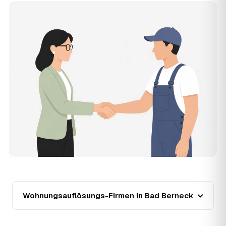
renoviert) verschieben den Preis nach oben oder unten —
den genauen Festpreis nennt Ihnen der Partner nach
kurzer Beschreibung.
14
Werden Wohnungsauflösungen in Bad Berneck
teurer?
Seit 2023 verlief die Preisentwicklung in Bad Berneck
fallend (−16 %), mit dem bisherigen Höchststand im Jahr
2024. Eine Prognose lässt sich daraus nicht ableiten,
aber wer frühzeitig anfragt, sichert sich das aktuelle
Preisniveau als Festpreis — unabhängig von der weiteren
Marktentwicklung.
15
Warum liegt die Preisspanne zwischen 870 und
2.760 € in Bad Berneck?
Die Spanne ergibt sich vor allem aus Wohnfläche und
Möblierungsgrad: Eine kleine, kaum möblierte Wohnung
liegt eher am unteren Ende, eine voll eingerichtete
Wohnung mit Etage ohne Aufzug oder viel Sperrmüll eher
am oberen. Anrechenbare Wertgegenstände senken den
Wohnungsauflösungs-Firmen in Bad Berneck
Endpreis zusätzlich. Den genauen Betrag für Ihre
Wohnung erfahren Sie erst nach einer kurzen,
kostenlosen Einschätzung.