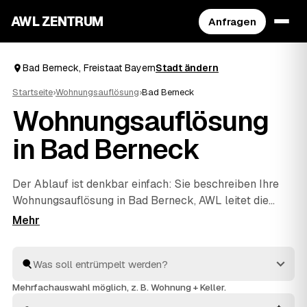
AWL ZENTRUM
Anfragen
Bad Berneck, Freistaat Bayern
Stadt ändern
Startseite
›
Wohnungsauflösung
›
Bad Berneck
Wohnungsauflösung
in Bad Berneck
Der Ablauf ist denkbar einfach: Sie beschreiben Ihre
Wohnungsauflösung in Bad Berneck, AWL leitet die
Anfrage an geprüfte Anbieter weiter, und Sie erhalten
mehrere Festpreis-Angebote zum Vergleich. Ob nach
Umzug, Auszug oder im Erbfall – die Profis räumen
komplett, entsorgen ordnungsgemäß und übergeben
besenrein an den Vermieter. So sparen Sie sich das
Mehrfachauswahl möglich, z. B. Wohnung + Keller.
Suchen und sehen die Preise aus Ihrer Region in