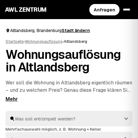
AWL ZENTRUM
Anfragen
Altlandsberg, Brandenburg
Stadt ändern
Startseite
›
Wohnungsauflösung
›
Altlandsberg
Wohnungsauflösung
in Altlandsberg
Wer soll die Wohnung in Altlandsberg eigentlich räumen
– und zu welchem Preis? Genau diese Frage klären Sie
mit AWL in einer einzigen Anfrage: Sie schildern den
Umfang, mehrere geprüfte Anbieter aus Altlandsberg
und
Strausberg
und
Buckow
antworten mit ihrem
Festpreis. Räumen, fachgerecht entsorgen und
besenrein an den Vermieter übergeben gehört bei allen
Mehrfachauswahl möglich, z. B. Wohnung + Keller.
dazu. Sie müssen nur das Angebot auswählen, das am