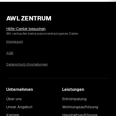
Wohnung erfahren Sie erst nach einer kurzen,
kostenlosen Einschätzung.
AWL ZENTRUM
Hilfe-Center besuchen
Wir verkaufen keine personenbezogenen Daten
Impressum
AGB
Datenschutz-Einstellungen
Unternehmen
Leistungen
Über uns
Entrümpelung
Unser Angebot
Wohnungsauflösung
Karriere
Haushaltsauflösung