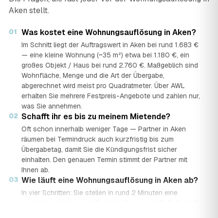
Aken stellt.
01
Was kostet eine Wohnungsauflösung in Aken?
Im Schnitt liegt der Auftragswert in Aken bei rund 1.683 €
— eine kleine Wohnung (~35 m²) etwa bei 1.180 €, ein
großes Objekt / Haus bei rund 2.760 €. Maßgeblich sind
Wohnfläche, Menge und die Art der Übergabe,
abgerechnet wird meist pro Quadratmeter. Über AWL
erhalten Sie mehrere Festpreis-Angebote und zahlen nur,
was Sie annehmen.
02
Schafft ihr es bis zu meinem Mietende?
Oft schon innerhalb weniger Tage — Partner in Aken
räumen bei Termindruck auch kurzfristig bis zum
Übergabetag, damit Sie die Kündigungsfrist sicher
einhalten. Den genauen Termin stimmt der Partner mit
Ihnen ab.
03
Wie läuft eine Wohnungsauflösung in Aken ab?
In vier Schritten: Sie stellen in rund 2 Minuten eine
kostenlose Anfrage mit Bereich, Menge und PLZ. Geprüfte
Auflöse-Partner aus Aken senden mehrere Festpreis-