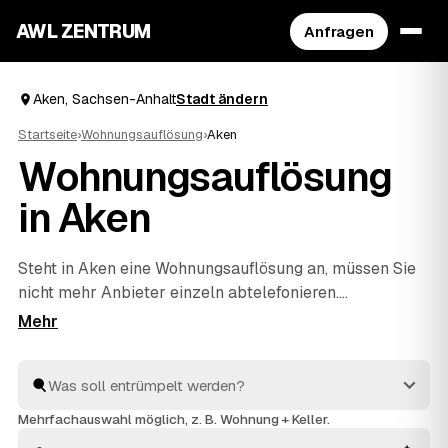
AWL ZENTRUM
Anfragen
Aken, Sachsen-Anhalt
Stadt ändern
Startseite
›
Wohnungsauflösung
›
Aken
Wohnungsauflösung
in Aken
Steht in Aken eine Wohnungsauflösung an, müssen Sie
nicht mehr Anbieter einzeln abtelefonieren.
Beschreiben Sie in wenigen Klicks, was raus soll, und
AWL holt Ihnen mehrere Festpreis-Angebote geprüfter
Anbieter ein. Ob nach Umzug, Auszug oder im Erbfall –
die Profis räumen komplett, übergeben besenrein und
entsorgen alles fachgerecht. So vergleichen Sie in Ruhe
Mehrfachauswahl möglich, z. B. Wohnung + Keller.
und entscheiden sich für das Angebot, das in Sachsen-