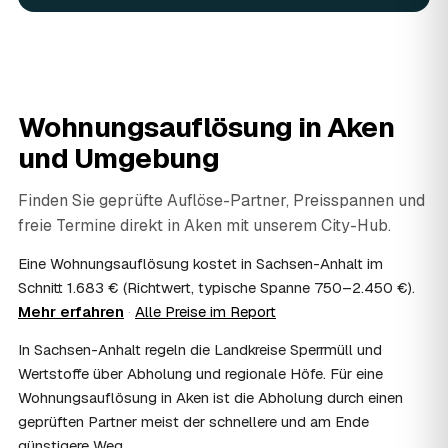
Ja. Verwertbares wird begutachtet und mindert den Preis
— das geben Sie einfach in der Anfrage an.
08
Ist eine Wohnungsauflösung steuerlich
absetzbar?
In vielen Fällen ja: Als haushaltsnahe Dienstleistung
Wohnungsauflösung in
Aken
lassen sich Arbeits- und Fahrtkosten anteilig von der
und Umgebung
Steuer absetzen, bei einer Auflösung im Erbfall unter
Umständen als Nachlassverbindlichkeit. Sie erhalten eine
ordentliche Rechnung mit ausgewiesenem Lohnanteil; die
Finden Sie geprüfte Auflöse-Partner, Preisspannen und
genaue Anrechnung klären Sie mit Ihrem Steuerberater.
freie Termine direkt in
Aken
mit unserem City-Hub.
09
Muss ich bei der Wohnungsauflösung anwesend
sein?
Eine Wohnungsauflösung kostet in Sachsen-Anhalt im
Nicht zwingend. Viele Auflösungen in Aken laufen nach
Schnitt 1.683 € (Richtwert, typische Spanne 750–2.450 €).
Schlüsselübergabe ohne Sie ab — praktisch, wenn Sie
Mehr erfahren
·
Alle Preise im Report
weiter entfernt wohnen. Sie können aber jederzeit dabei
In Sachsen-Anhalt regeln die Landkreise Sperrmüll und
sein, etwa um Wertsachen oder persönliche Unterlagen
vorab zu sichern.
Wertstoffe über Abholung und regionale Höfe. Für eine
10
Bekomme ich einen Entsorgungsnachweis?
Wohnungsauflösung in Aken ist die Abholung durch einen
Ja. Auf Wunsch erhalten Sie einen Entsorgungsnachweis
geprüften Partner meist der schnellere und am Ende
über die fachgerechte Verwertung — wichtig als Beleg
günstigere Weg.