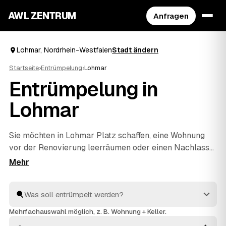
AWL ZENTRUM
Anfragen
Lohmar, Nordrhein-Westfalen
Stadt ändern
Startseite
›
Entrümpelung
›
Lohmar
Entrümpelung in
Lohmar
Sie möchten in Lohmar Platz schaffen, eine Wohnung
vor der Renovierung leerräumen oder einen Nachlass
auflösen? Beschreiben Sie Ihren Auftrag bei AWL
einmal, und schon erreichen Sie Festpreis-Angebote
von geprüften Entrümplern aus Nordrhein-Westfalen.
Vom einzelnen Raum bis zur kompletten
Haushaltsauflösung
wird alles fachgerecht ausgeräumt
Mehrfachauswahl möglich, z. B. Wohnung + Keller.
und entsorgt. Sie behalten die Kosten von Anfang an im