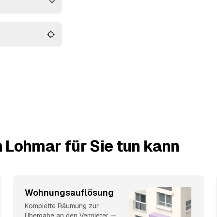
wird dabei
n Lohmar und Umgebung
 Lohmar für Sie tun kann
Wohnungsauflösung
Komplette Räumung zur
Übergabe an den Vermieter —