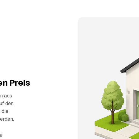
n Preis
n aus
uf den
 die
erden.
g