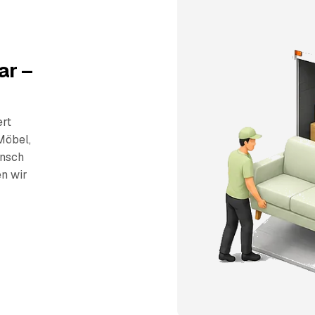
ar –
ert
Möbel,
unsch
en wir