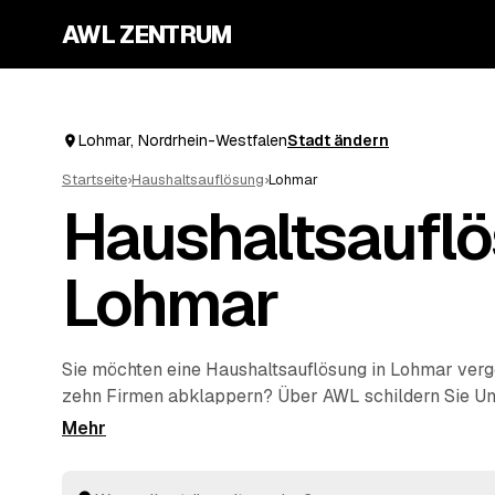
AWL ZENTRUM
Lohmar, Nordrhein-Westfalen
Stadt ändern
Startseite
›
Haushaltsauflösung
›
Lohmar
Haushaltsauflö
Lohmar
Sie möchten eine Haushaltsauflösung in Lohmar verg
zehn Firmen abklappern? Über AWL schildern Sie U
einmal und erhalten mehrere Festpreis-Angebote ge
Vergleichen. Vom Teilbereich bis zum vollständigen 
kümmern sich die Profis um Räumung, Transport und