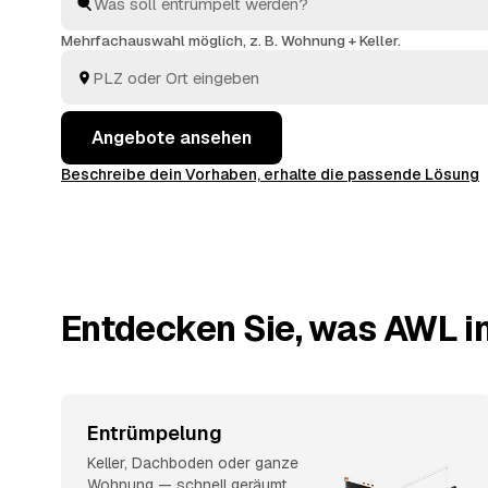
verwertbarer Nachlass wie Möbel oder Antiquitäten 
angerechnet. Das spart Zeit und macht die Preise i
Mehrfachauswahl möglich, z. B. Wohnung + Keller.
transparent.
Angebote ansehen
Beschreibe dein Vorhaben, erhalte die passende Lösung
Entdecken Sie, was AWL in
Entrümpelung
Keller, Dachboden oder ganze
Wohnung — schnell geräumt