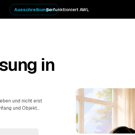
Ausschreibungen
So funktioniert AWL
sung in
eben und nicht erst
mfang und Objekt
prüfter Anbieter zum
Hausstand im Erbfall
 Entsorgung –