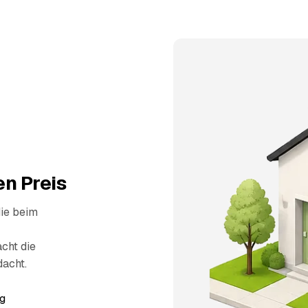
n Preis
die beim
cht die
dacht.
g