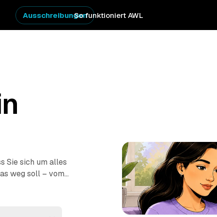
Ausschreibungen
So funktioniert AWL
in
s Sie sich um alles
as weg soll – vom
ung
–, dann melden
Festpreisen. Sie
 Ort: ausräumen,