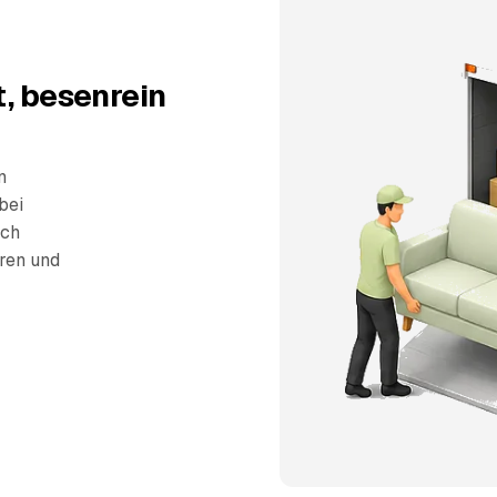
t, besenrein
n
bei
sch
eren und