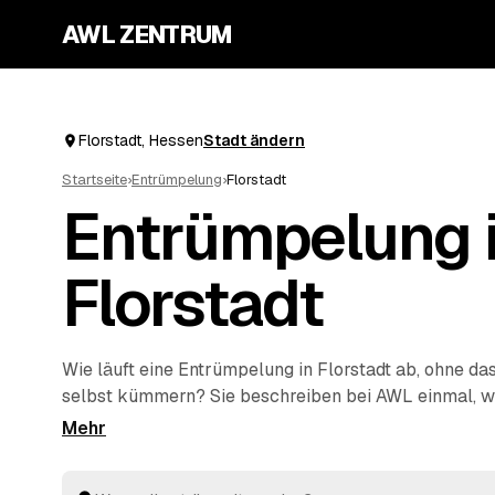
AWL ZENTRUM
Florstadt, Hessen
Stadt ändern
Startseite
›
Entrümpelung
›
Florstadt
Entrümpelung 
Florstadt
Wie läuft eine Entrümpelung in Florstadt ab, ohne das
selbst kümmern? Sie beschreiben bei AWL einmal, w
einzelnen Keller bis zur kompletten
Haushaltsauflös
sich geprüfte Anbieter aus Hessen mit verbindlichen 
wählen das beste Angebot aus, der Rest passiert vor