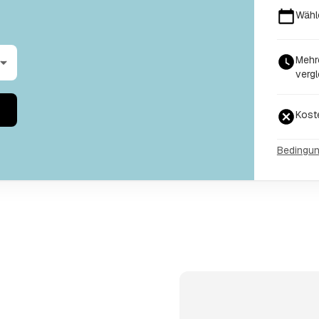
Wähl
Mehre
vergl
Kost
Bedingu