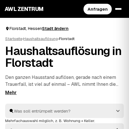
AWL ZENTRUM
Anfragen
Florstadt, Hessen
Stadt ändern
Startseite
›
Haushaltsauflösung
›
Florstadt
Haushaltsauflösung in
Florstadt
Den ganzen Hausstand auflösen, gerade nach einem
Trauerfall, ist viel auf einmal – AWL nimmt Ihnen die
Suche ab. Eine Anfrage genügt, und geprüfte Anbieter
aus Florstadt und
Reichelsheim
und
Niddatal
melden
sich mit verbindlichen Festpreisen zurück. Möbel,
Keller, Dachboden oder kompletter Nachlass werden
einfühlsam geräumt und fachgerecht entsorgt,
Mehrfachauswahl möglich, z. B. Wohnung + Keller.
Wertvolles wird angerechnet und senkt Ihre Kosten. So