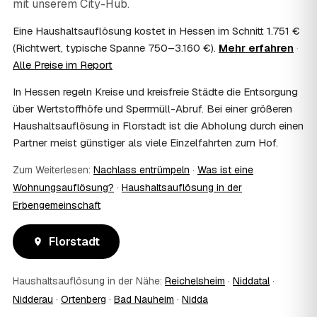
mit unserem City-Hub.
Häufig ja: Im Nachlass können die Kosten einer
Haushaltsauflösung als Nachlassverbindlichkeit die
Eine Haushaltsauflösung kostet in Hessen im Schnitt 1.751 €
Erbschaftsteuer mindern, bei vermieteten Objekten teils
(Richtwert, typische Spanne 750–3.160 €).
Mehr erfahren
·
als Werbungskosten. Sie erhalten eine ordentliche
Alle Preise im Report
Rechnung als Beleg. Verbindlich klärt das Ihr
Steuerberater – wir liefern die nötigen Unterlagen.
In Hessen regeln Kreise und kreisfreie Städte die Entsorgung
08
Muss ich als Erbe in Florstadt vor Ort anwesend
über Wertstoffhöfe und Sperrmüll-Abruf. Bei einer größeren
sein?
Haushaltsauflösung in Florstadt ist die Abholung durch einen
Nein, Sie müssen nicht durchgängig anwesend sein. Viele
Partner meist günstiger als viele Einzelfahrten zum Hof.
Erben übergeben in Florstadt nur die Schlüssel und
lassen sich per Fotos auf dem Laufenden halten. Eine
Zum Weiterlesen:
Nachlass entrümpeln
·
Was ist eine
kurze Übergabe zu Beginn und zur besenreinen Abnahme
Wohnungsauflösung?
·
Haushaltsauflösung in der
genügt meist.
09
Bekomme ich einen Entsorgungsnachweis?
Erbengemeinschaft
Ja. Sie erhalten auf Wunsch einen Entsorgungs- bzw.
Verwertungsnachweis über die fachgerechte Entsorgung.
Florstadt
So ist dokumentiert, dass der Hausstand in Florstadt
umweltgerecht und rechtssicher entsorgt wurde.
10
Haushaltsauflösung in der Nähe:
Wie schnell ist ein Termin in Florstadt frei?
Reichelsheim
·
Niddatal
·
Nidderau
·
Ortenberg
·
Bad Nauheim
·
Nidda
Oft schon innerhalb weniger Tage, in vielen Regionen
rund um Florstadt auch kurzfristig. Den konkreten Termin