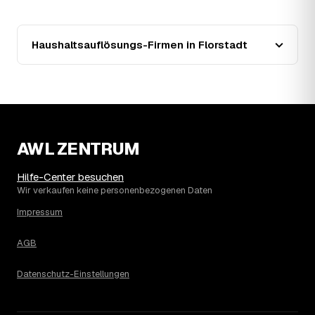
zusätzlich preissenkend.
14
Wie haben sich die Preise für
Haushaltsauflösung in Florstadt entwickelt?
Haushaltsauflösungs-Firmen in Florstadt
Seit 2022 zeigt der Trend in Florstadt eine klare Richtung:
steigend um rund 38 %, mit dem bisherigen Höchststand
im Jahr 2025. Seither ist der Ø-Preis steigend – die
genaue Entwicklung sehen Sie in der Preisgrafik weiter
oben.
15
Was kostet eine Haushaltsauflösung in der
Umgebung von Florstadt?
AWL ZENTRUM
Reichelsheim liegt bei einem Ø-Preis von rund 2.039 €
pro Haushaltsauflösung, in Florstadt sind es im Schnitt
Hilfe-Center besuchen
1.751 €. Die genaue Preisspanne hängt jeweils von Größe
Wir verkaufen keine personenbezogenen Daten
und Wertanrechnung des Hausstands ab, ein
Impressum
Städtevergleich lohnt sich vor der Anfrage trotzdem.
AGB
Datenschutz-Einstellungen