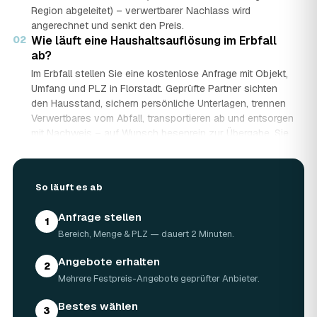
Region abgeleitet) – verwertbarer Nachlass wird
angerechnet und senkt den Preis.
02
Wie läuft eine Haushaltsauflösung im Erbfall
ab?
Im Erbfall stellen Sie eine kostenlose Anfrage mit Objekt,
Umfang und PLZ in Florstadt. Geprüfte Partner sichten
den Hausstand, sichern persönliche Unterlagen, trennen
Verwertbares vom Abfall, transportieren ab und entsorgen
mit Nachweis – auf Wunsch besenrein zur Übergabe. Sie
erhalten mehrere Festpreis-Angebote und entscheiden in
Ruhe, gerade wenn mehrere Erben beteiligt sind.
03
Werden Wertgegenstände und Antiquitäten
So läuft es ab
angerechnet?
Ja. Antiquitäten, Möbel, Schmuck und ganze Sammlungen
Anfrage stellen
1
aus dem Nachlass werden fachkundig begutachtet und
Bereich, Menge & PLZ — dauert 2 Minuten.
auf den Preis angerechnet. Bei wertvollem Hausstand
kann die Haushaltsauflösung in Florstadt dadurch nahezu
Angebote erhalten
2
kostenneutral werden – in Einzelfällen bis hin zu
Mehrere Festpreis-Angebote geprüfter Anbieter.
Nullkosten.
04
Wie lange dauert eine Haushaltsauflösung in
Bestes wählen
3
Florstadt?