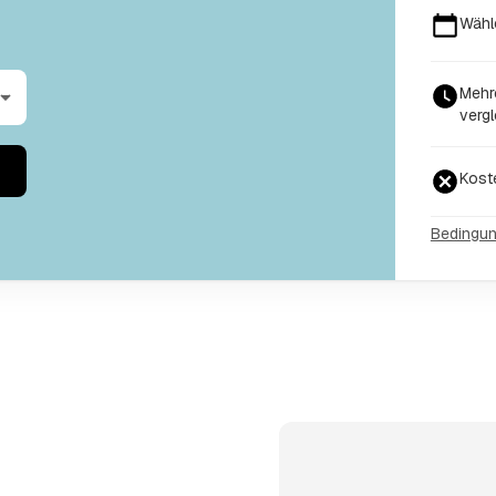
Wähl
Mehr
vergl
Kost
Bedingu