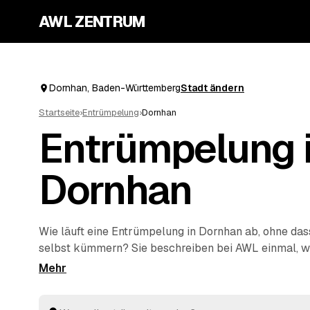
AWL ZENTRUM
Dornhan, Baden-Württemberg
Stadt ändern
Startseite
›
Entrümpelung
›
Dornhan
Entrümpelung 
Dornhan
Wie läuft eine Entrümpelung in Dornhan ab, ohne dass
selbst kümmern? Sie beschreiben bei AWL einmal, w
einzelnen Keller bis zur kompletten
Haushaltsauflös
sich geprüfte Anbieter aus Baden-Württemberg mit v
Festpreisen. Sie wählen das beste Angebot aus, der R