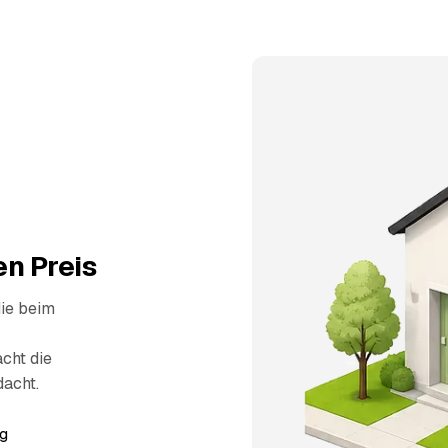
n Preis
die beim
cht die
dacht.
g