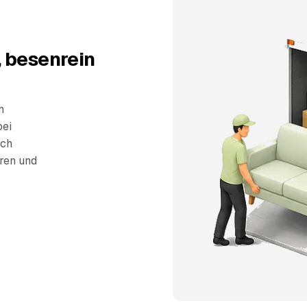
 besenrein
n
bei
sch
eren und