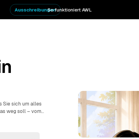
Ausschreibungen
So funktioniert AWL
in
 Sie sich um alles
as weg soll – vom
ung
–, dann melden
erbindlichen
est passiert vor Ort: