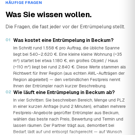
HÄUFIGE FRAGEN
Was Sie wissen wollen.
Die Fragen, die fast jeder vor der Entrümpelung stellt.
01
Was kostet eine Entrümpelung in Beckum?
Im Schnitt rund 1.558 € pro Auftrag, die übliche Spanne
liegt bei 540–2.620 €. Eine kleine kleine Wohnung (~35
m²) startet bei etwa 1.180 €, ein großes Objekt / Haus
(~110 m²) liegt bei rund 2.840 €. Diese Werte stammen als
Richtwert für Ihrer Region (aus echten AWL-Aufträgen der
Region abgeleitet) — den verbindlichen Festpreis nennt
Ihnen der Entrümpler nach kurzer Beschreibung.
02
Wie läuft eine Entrümpelung in Beckum ab?
In vier Schritten: Sie beschreiben Bereich, Menge und PLZ
in einer kurzen Anfrage (rund 2 Minuten), erhalten mehrere
Festpreis-Angebote geprüfter Entrümpler aus Beckum,
wählen das beste nach Preis, Bewertung und Termin und
lassen räumen. Der Partner trägt aus, demontiert bei
Bedarf, lädt auf und entsorgt fachgerecht — auf Wunsch