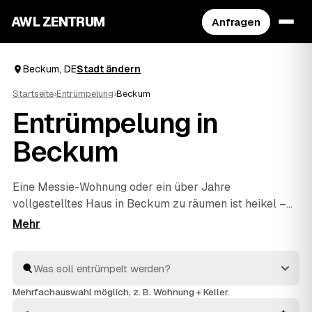
AWL ZENTRUM
Anfragen
Beckum, DE
Stadt ändern
Startseite
›
Entrümpelung
›
Beckum
Entrümpelung in
Beckum
Eine Messie-Wohnung oder ein über Jahre
vollgestelltes Haus in Beckum zu räumen ist heikel –
und genau dafür gibt es geprüfte Profis. Über AWL
schildern Sie diskret, worum es geht, und erhalten
mehrere Festpreis-Angebote, ohne die Sache jedem
Betrieb einzeln erklären zu müssen. Die Anbieter aus
Ihrer Region räumen aus und entsorgen fachgerecht. Sie
Mehrfachauswahl möglich, z. B. Wohnung + Keller.
vergleichen in Ruhe und entscheiden, wem Sie den