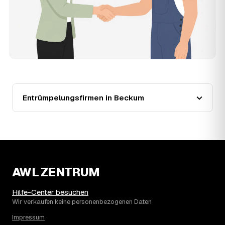
der Entrümpler, den Sie selbst auswählen.
12
Was kostet die Entrümpelung einer normalen
Wohnung in Beckum?
Für eine durchschnittliche Wohnung mit rund 65 m² liegen
die Kosten in Beckum bei etwa 1.840 €, das entspricht im
Schnitt rund 31,6 € je Quadratmeter. Zugänglichkeit
(Etage, Aufzug), Menge und Sperrmüllanteil verschieben
den Preis nach oben oder unten — den genauen
Festpreis nennt Ihnen der Entrümpler nach kurzer
Entrümpelungsfirmen in Beckum
Beschreibung.
13
Werden Entrümpelungen in Beckum in Zukunft
teurer?
Seit 2021 verlief die Preisentwicklung in Beckum fallend
(−35 %), mit dem bisherigen Höchststand im Jahr 2023.
Eine Prognose lässt sich daraus nicht ableiten, aber die
AWL ZENTRUM
Daten zeigen: Wer frühzeitig anfragt, sichert sich das
aktuelle Preisniveau als Festpreis — unabhängig davon,
wie sich der Markt weiterentwickelt.
Hilfe-Center besuchen
14
Warum schwankt der Preis zwischen 540 und
Wir verkaufen keine personenbezogenen Daten
2.620 € in Beckum?
Impressum