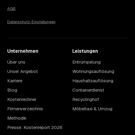
Die Spanne ergibt sich vor allem aus Menge und
Zugänglichkeit: Ein einzelner Keller oder Dachboden liegt
AGB
eher am unteren Ende, eine voll möblierte Wohnung mit
Etage ohne Aufzug oder viel Sperrmüll eher am oberen.
Datenschutz-Einstellungen
Auch anrechenbare Wertgegenstände oder ein hoher
Sondermüllanteil verschieben den Endpreis. Den genauen
Betrag für Ihren Fall erfahren Sie erst nach einer kurzen,
kostenlosen Einschätzung.
Unternehmen
Leistungen
Über uns
Entrümpelung
Unser Angebot
Wohnungsauflösung
Karriere
Haushaltsauflösung
Blog
Containerdienst
Kostenrechner
Recyclinghof
Firmenverzeichnis
Möbeltaxi & Umzug
Methodik
Presse: Kostenreport 2026