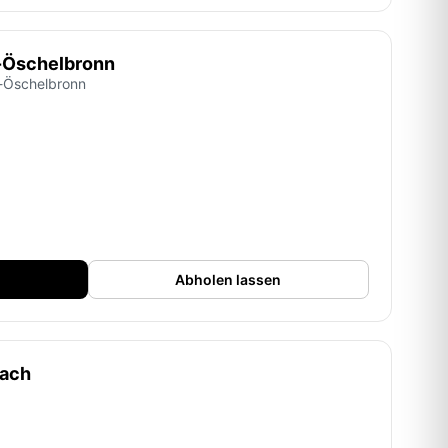
-Öschelbronn
n-Öschelbronn
Abholen lassen
bach