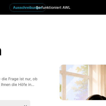
So funktioniert AWL
Ausschreibungen
n
 die Frage ist nur, ob
 Ihnen die Höfe in
mittelt auf Wunsch
rg
und
Karlsruhe
. Sie
bekommen mehrere