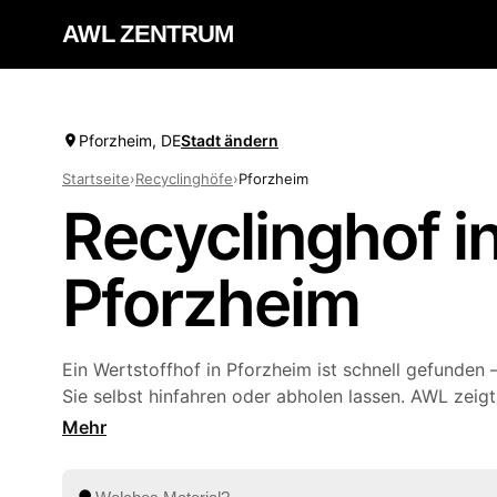
AWL ZENTRUM
Pforzheim, DE
Stadt ändern
Startseite
›
Recyclinghöfe
›
Pforzheim
Recyclinghof i
Pforzheim
Ein Wertstoffhof in Pforzheim ist schnell gefunden –
Sie selbst hinfahren oder abholen lassen. AWL zeigt
Ihrer Nähe mit Adresse und Öffnungszeiten und ver
eine Abholung durch geprüfte Anbieter aus
Leonbe
geben einmal an, was entsorgt werden soll, und 