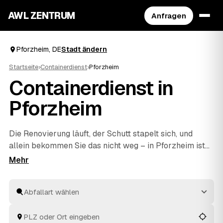
AWL ZENTRUM
Anfragen
Pforzheim, DE
Stadt ändern
Startseite
›
Containerdienst
›
Pforzheim
Containerdienst in
Pforzheim
Die Renovierung läuft, der Schutt stapelt sich, und
allein bekommen Sie das nicht weg – in Pforzheim ist
das der Moment für einen Container. Über AWL
beschreiben Sie einmal, ob Bauschutt, Sperrmüll,
Grünschnitt oder Mischabfall anfällt, und sammeln
mehrere Festpreis-Angebote geprüfter Anbieter ein.
Geliefert und abgeholt wird, ohne dass Sie sich um die
Logistik kümmern müssen. Sie vergleichen die