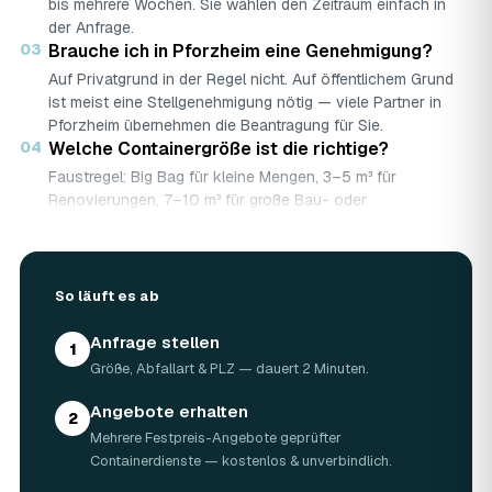
bis mehrere Wochen. Sie wählen den Zeitraum einfach in
der Anfrage.
03
Brauche ich in Pforzheim eine Genehmigung?
Auf Privatgrund in der Regel nicht. Auf öffentlichem Grund
ist meist eine Stellgenehmigung nötig — viele Partner in
Pforzheim übernehmen die Beantragung für Sie.
04
Welche Containergröße ist die richtige?
Faustregel: Big Bag für kleine Mengen, 3–5 m³ für
Renovierungen, 7–10 m³ für große Bau- oder
Abbruchprojekte.
05
Was darf rein — und was nicht?
Abfallarten werden getrennt gesammelt (Bauschutt,
So läuft es ab
Grünschnitt, Holz …). Sondermüll wie Asbest braucht eine
gesonderte Annahme.
Anfrage stellen
06
Was kostet ein Container in Pforzheim?
1
Größe, Abfallart & PLZ — dauert 2 Minuten.
Laut Marktrecherche (keine AWL-eigenen Auftragsdaten):
5 m³ ca. 180–500 €, 7 m³ ca. 280–900 €, 10 m³ ca.
Angebote erhalten
300–1.100 € — abhängig von Abfallart, Region und
2
Mehrere Festpreis-Angebote geprüfter
Standzeit (Details in der Marktübersicht unten). Ihren
Containerdienste — kostenlos & unverbindlich.
verbindlichen Festpreis für Pforzheim nennt Ihnen der
Containerdienst nach kurzer Beschreibung.