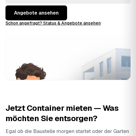
Angebote aus Pforzheim und
Ettlingen
und
Leonberg
und buchen, wenn der Preis stimmt.
Angebote ansehen
Schon angefragt? Status & Angebote ansehen
Jetzt Container mieten — Was
möchten Sie entsorgen?
Egal ob die Baustelle morgen startet oder der Garten