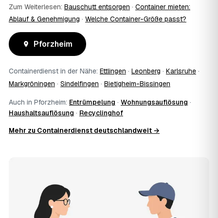
Zum Weiterlesen:
Bauschutt entsorgen
·
Container mieten:
Ablauf & Genehmigung
·
Welche Container-Größe passt?
Pforzheim
Containerdienst in der Nähe:
Ettlingen
·
Leonberg
·
Karlsruhe
·
Markgröningen
·
Sindelfingen
·
Bietigheim-Bissingen
Auch in Pforzheim:
Entrümpelung
·
Wohnungsauflösung
·
Haushaltsauflösung
·
Recyclinghof
Mehr zu Containerdienst deutschlandweit →