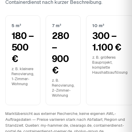
Containerdienst nach kurzer Beschreibung.
5 m³
7 m³
10 m³
180 –
280
300 –
500
–
1.100 €
€
900
z. B. größeres
Bauprojekt,
€
komplette
z. B. kleinere
Haushaltsauflösung
Renovierung,
1-Zimmer-
z. B.
Wohnung
Renovierung,
2-Zimmer-
Wohnung
Marktübersicht aus externer Recherche, keine eigenen AWL-
Auftragsdaten — Preise variieren stark nach Abfallart, Region und
Standzeit. Quellen: my-hammer.de, clearago.de, containerdienst-
portal.de, containerdienst-roemer.de, obolus-group.de