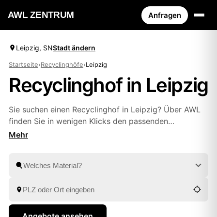
AWL ZENTRUM
Anfragen
Leipzig, SN
Stadt ändern
Startseite
›
Recyclinghöfe
›
Leipzig
Recyclinghof in Leipzig
Sie suchen einen Recyclinghof in Leipzig? Über AWL
finden Sie in wenigen Klicks den passenden
Wertstoffhof in Ihrer Nähe – mit Adresse und
Öffnungszeiten. Oder Sie lassen Sperrmüll, Bauschutt
und Wertstoffe bequem von geprüften Anbietern aus
Halle
und
Halle (Saale)
abholen. Sie beschreiben
einmal, was weg soll, und vergleichen mehrere
Festpreis-Angebote in Ruhe.
Angebote ansehen