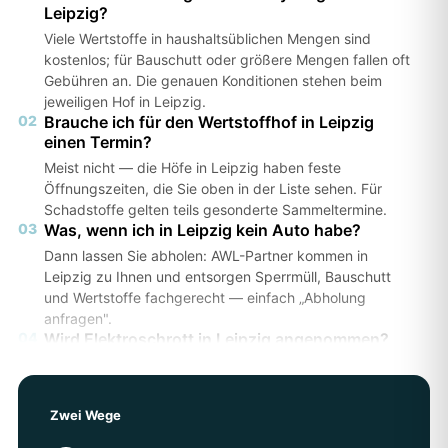
Leipzig?
Viele Wertstoffe in haushaltsüblichen Mengen sind
kostenlos; für Bauschutt oder größere Mengen fallen oft
Gebühren an. Die genauen Konditionen stehen beim
jeweiligen Hof in Leipzig.
02
Brauche ich für den Wertstoffhof in Leipzig
einen Termin?
Meist nicht — die Höfe in Leipzig haben feste
Öffnungszeiten, die Sie oben in der Liste sehen. Für
Schadstoffe gelten teils gesonderte Sammeltermine.
03
Was, wenn ich in Leipzig kein Auto habe?
Dann lassen Sie abholen: AWL-Partner kommen in
Leipzig zu Ihnen und entsorgen Sperrmüll, Bauschutt
und Wertstoffe fachgerecht — einfach „Abholung
anfragen".
04
Wird Elektroschrott in Leipzig angenommen?
Ja, an den meisten Höfen in Leipzig kostenlos. Die
genauen Annahmebedingungen prüfen Sie am besten
direkt beim Hof.
Zwei Wege
05
Erhalte ich einen Entsorgungsnachweis?