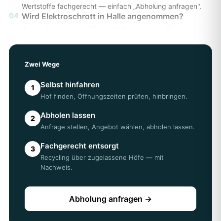
Wertstoffe fachgerecht — einfach „Abholung anfragen".
04
Wird Elektroschrott in Halle angenommen?
Ja, an den meisten Höfen in Halle kostenlos. Die genauen
Annahmebedingungen prüfen Sie am besten direkt beim
Hof.
05
Erhalte ich einen Entsorgungsnachweis?
Zwei Wege
Bei einer Abholung über AWL erhalten Sie einen
Entsorgungsnachweis — wichtig z. B. für Vermieter oder
Selbst hinfahren
1
Ämter in Halle.
Hof finden, Öffnungszeiten prüfen, hinbringen.
Abholen lassen
2
Anfrage stellen, Angebot wählen, abholen lassen.
Fachgerecht entsorgt
3
Recycling über zugelassene Höfe — mit
Nachweis.
Abholung anfragen →