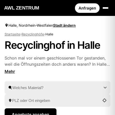
AWL ZENTRUM
Anfragen
Halle, Nordrhein-Westfalen
Stadt ändern
Startseite
›
Recyclinghöfe
›
Halle
Recyclinghof in Halle
Schon mal vor einem geschlossenen Tor gestanden,
weil die Öffnungszeiten doch anders waren? In Halle
zeigt Ihnen AWL die Höfe in der Nähe samt aktueller
Öffnungszeiten – oder Sie sparen sich die Fahrt
komplett und lassen abholen. Einmal kurz
beschreiben, was weg soll, und Sie haben Festpreis-
Angebote geprüfter Anbieter aus
Leipzig
und
Dessau
zum Vergleich.
Angebote ansehen