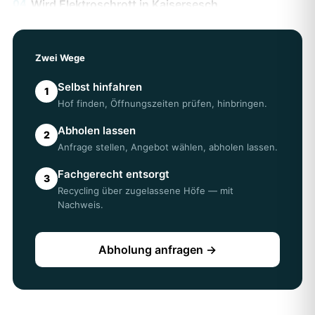
04
Wird Elektroschrott in Kaisersesch
angenommen?
Ja, an den meisten Höfen in Kaisersesch kostenlos. Die
genauen Annahmebedingungen prüfen Sie am besten
Zwei Wege
direkt beim Hof.
05
Erhalte ich einen Entsorgungsnachweis?
Selbst hinfahren
1
Bei einer Abholung über AWL erhalten Sie einen
Hof finden, Öffnungszeiten prüfen, hinbringen.
Entsorgungsnachweis — wichtig z. B. für Vermieter oder
Ämter in Kaisersesch.
Abholen lassen
2
Anfrage stellen, Angebot wählen, abholen lassen.
Fachgerecht entsorgt
3
Recycling über zugelassene Höfe — mit
Nachweis.
Abholung anfragen →