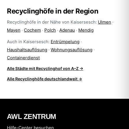
Recyclinghöfe in der Region
Recyclinghöfe in der Nähe von Kaisersesch:
Ulmen
·
Mayen
·
Cochem
·
Polch
·
Adenau
·
Mendig
Auch in Kaisersesch:
Entrümpelung
·
Haushaltsauflösung
·
Wohnungsauflösung
·
Containerdienst
Alle Städte mit Recyclinghof von A–Z →
Alle Recyclinghöfe deutschlandweit →
AWL ZENTRUM
Hilfe-Center besuchen