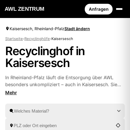
AWL ZENTRUM
Anfragen
Kaisersesch, Rheinland-Pfalz
Stadt ändern
Startseite
›
Recyclinghöfe
›
Kaisersesch
Recyclinghof in
Kaisersesch
In Rheinland-Pfalz läuft die Entsorgung über AWL
besonders unkompliziert – auch in Kaisersesch. Sie
wählen, ob Sie den passenden Wertstoffhof in Ihrer
Nähe selbst ansteuern oder Sperrmüll, Bauschutt und
Wertstoffe abholen lassen. Geprüfte Anbieter aus
Ulmen
und
Mayen
machen Ihnen dafür Festpreis-
Angebote, die Sie in Ruhe vergleichen. Das ist die
praktischste Art, Ihren nächsten Recyclinghof zu