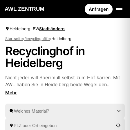
AWL ZENTRUM
Anfragen
Heidelberg, BW
Stadt ändern
Startseite
›
Recyclinghöfe
›
Heidelberg
Recyclinghof in
Heidelberg
Nicht jeder will Sperrmüll selbst zum Hof karren. Mit
AWL haben Sie in Heidelberg beide Wege: den
nächsten Recyclinghof mit Adresse und
Öffnungszeiten ansteuern – oder Elektroschrott,
Bauschutt und Wertstoffe direkt abholen lassen. Sie
stellen eine kurze Anfrage und erhalten Festpreis-
Angebote geprüfter Anbieter aus
Mannheim
und
Speyer
zum Vergleichen. Fachgerechte Entsorgung ist