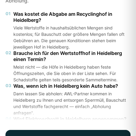
Abholung.
01
Was kostet die Abgabe am Recyclinghof in
Heidelberg?
Viele Wertstoffe in haushaltsüblichen Mengen sind
kostenlos; für Bauschutt oder größere Mengen fallen oft
Gebühren an. Die genauen Konditionen stehen beim
jeweiligen Hof in Heidelberg.
02
Brauche ich für den Wertstoffhof in Heidelberg
einen Termin?
Meist nicht — die Höfe in Heidelberg haben feste
Öffnungszeiten, die Sie oben in der Liste sehen. Für
Schadstoffe gelten teils gesonderte Sammeltermine.
03
Was, wenn ich in Heidelberg kein Auto habe?
Dann lassen Sie abholen: AWL-Partner kommen in
Heidelberg zu Ihnen und entsorgen Sperrmüll, Bauschutt
und Wertstoffe fachgerecht — einfach „Abholung
anfragen".
04
Wird Elektroschrott in Heidelberg angenommen?
Ja, an den meisten Höfen in Heidelberg kostenlos. Die
genauen Annahmebedingungen prüfen Sie am besten