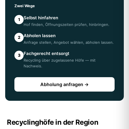
direkt beim Hof.
Zwei Wege
05
Erhalte ich einen Entsorgungsnachweis?
Bei einer Abholung über AWL erhalten Sie einen
Selbst hinfahren
1
Entsorgungsnachweis — wichtig z. B. für Vermieter oder
Hof finden, Öffnungszeiten prüfen, hinbringen.
Ämter in Heidelberg.
Abholen lassen
2
Anfrage stellen, Angebot wählen, abholen lassen.
Fachgerecht entsorgt
3
Recycling über zugelassene Höfe — mit
Nachweis.
Abholung anfragen →
Recyclinghöfe in der Region