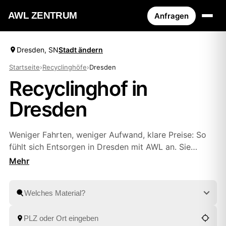
AWL ZENTRUM
Anfragen
Dresden, SN
Stadt ändern
Startseite
›
Recyclinghöfe
›
Dresden
Recyclinghof in
Dresden
Weniger Fahrten, weniger Aufwand, klare Preise: So
fühlt sich Entsorgen in Dresden mit AWL an. Sie
entscheiden, ob Sie den nächsten Wertstoffhof selbst
ansteuern oder Sperrmüll und Wertstoffe abholen
lassen. Statt bei jedem Anbieter einzeln nachzufragen,
stellen Sie eine Anfrage und vergleichen mehrere
Festpreis-Angebote aus
Chemnitz
in Ruhe.