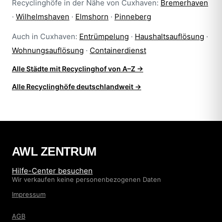
Recyclinghöfe in der Nähe von Cuxhaven:
Bremerhaven
·
Wilhelmshaven
·
Elmshorn
·
Pinneberg
Auch in Cuxhaven:
Entrümpelung
·
Haushaltsauflösung
·
Wohnungsauflösung
·
Containerdienst
Alle Städte mit Recyclinghof von A–Z →
Alle Recyclinghöfe deutschlandweit →
AWL ZENTRUM
Hilfe-Center besuchen
Wir verkaufen keine personenbezogenen Daten
Impressum
AGB