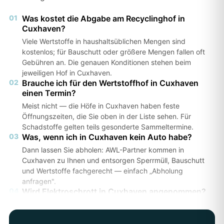
01
Was kostet die Abgabe am Recyclinghof in
Cuxhaven?
Viele Wertstoffe in haushaltsüblichen Mengen sind
kostenlos; für Bauschutt oder größere Mengen fallen oft
Gebühren an. Die genauen Konditionen stehen beim
jeweiligen Hof in Cuxhaven.
02
Brauche ich für den Wertstoffhof in Cuxhaven
einen Termin?
Meist nicht — die Höfe in Cuxhaven haben feste
Öffnungszeiten, die Sie oben in der Liste sehen. Für
Schadstoffe gelten teils gesonderte Sammeltermine.
03
Was, wenn ich in Cuxhaven kein Auto habe?
Dann lassen Sie abholen: AWL-Partner kommen in
Cuxhaven zu Ihnen und entsorgen Sperrmüll, Bauschutt
und Wertstoffe fachgerecht — einfach „Abholung
anfragen".
04
Wird Elektroschrott in Cuxhaven angenommen?
Ja, an den meisten Höfen in Cuxhaven kostenlos. Die
genauen Annahmebedingungen prüfen Sie am besten