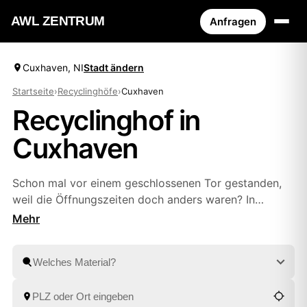
AWL ZENTRUM
Anfragen
Cuxhaven, NI
Stadt ändern
Startseite
›
Recyclinghöfe
›
Cuxhaven
Recyclinghof in
Cuxhaven
Schon mal vor einem geschlossenen Tor gestanden,
weil die Öffnungszeiten doch anders waren? In
Cuxhaven zeigt Ihnen AWL die Höfe in der Nähe samt
aktueller Öffnungszeiten – oder Sie sparen sich die
Fahrt komplett und lassen abholen. Einmal kurz
beschreiben, was weg soll, und Sie haben Festpreis-
Angebote geprüfter Anbieter aus
Bremerhaven
und
Wilhelmshaven
zum Vergleich.