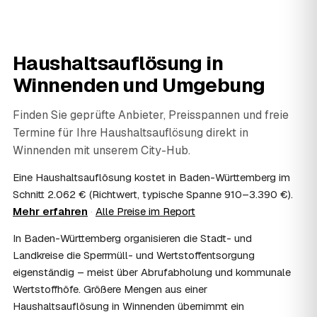
jedem geprüften Partner in Winnenden dazu.
06
Wie diskret läuft die Haushaltsauflösung ab?
Sehr diskret. Auf Wunsch erfolgt die Haushaltsauflösung
Haushaltsauflösung in
ohne Aufsehen, unauffällige Fahrzeuge sind möglich und
persönliche Gegenstände werden respektvoll behandelt.
Winnenden
und Umgebung
Gerade nach einem Trauerfall in Winnenden bleibt alles
vertraulich.
Finden Sie geprüfte Anbieter, Preisspannen und freie
07
Ist die Haushaltsauflösung im Nachlass
Termine für Ihre Haushaltsauflösung direkt in
steuerlich absetzbar?
Winnenden
mit unserem City-Hub.
Häufig ja: Im Nachlass können die Kosten einer
Haushaltsauflösung als Nachlassverbindlichkeit die
Eine Haushaltsauflösung kostet in Baden-Württemberg im
Erbschaftsteuer mindern, bei vermieteten Objekten teils
Schnitt 2.062 € (Richtwert, typische Spanne 910–3.390 €).
als Werbungskosten. Sie erhalten eine ordentliche
Mehr erfahren
·
Alle Preise im Report
Rechnung als Beleg. Verbindlich klärt das Ihr
Steuerberater – wir liefern die nötigen Unterlagen.
In Baden-Württemberg organisieren die Stadt- und
08
Muss ich als Erbe in Winnenden vor Ort
Landkreise die Sperrmüll- und Wertstoffentsorgung
anwesend sein?
eigenständig – meist über Abrufabholung und kommunale
Nein, Sie müssen nicht durchgängig anwesend sein. Viele
Wertstoffhöfe. Größere Mengen aus einer
Erben übergeben in Winnenden nur die Schlüssel und
Haushaltsauflösung in Winnenden übernimmt ein
lassen sich per Fotos auf dem Laufenden halten. Eine