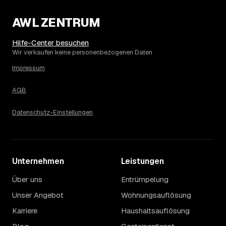
Haushaltsauflösung, in Winnenden sind es im Schnitt
2.062 €. Die genaue Preisspanne hängt jeweils von
AWL ZENTRUM
Größe und Wertanrechnung des Hausstands ab, ein
Städtevergleich lohnt sich vor der Anfrage trotzdem.
Hilfe-Center besuchen
Wir verkaufen keine personenbezogenen Daten
Impressum
AGB
Datenschutz-Einstellungen
Unternehmen
Leistungen
Über uns
Entrümpelung
Unser Angebot
Wohnungsauflösung
Karriere
Haushaltsauflösung