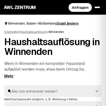
AWL ZENTRUM
Anfragen
Winnenden, Baden-Württemberg
Stadt ändern
Startseite
›
Haushaltsauflösung
›
Winnenden
Haushaltsauflösung in
Winnenden
Wenn in Winnenden ein kompletter Hausstand
aufgelöst werden muss, etwa beim Umzug ins
Pflegeheim oder im Nachlass, hilft AWL beim einfachen
Start. Sie geben Ihre Anfrage kostenlos auf, geprüfte
Anbieter aus dem Umkreis von
Weinstadt
und
Backnang
rechnen Ihnen Festpreise – verwertbare
Gegenstände werden auf die Kosten angerechnet. Die
Mehrfachauswahl möglich, z. B. Wohnung + Keller.
Profis arbeiten zügig und einfühlsam, von der ersten