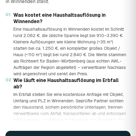
in Winnenden stellt.
01
Was kostet eine Haushaltsauflösung in
Winnenden?
Eine Haushaltsauflösung in Winnenden kostet im Schnitt
rund 2.062 €, die übliche Spanne liegt bei 910–3.390 €.
Kleinere Auflösungen wie kleine Wohnung (~35 m²)
starten bei ca. 1.250 €, ein kompletter großes Objekt /
Haus (~110 m²) liegt bei rund 2.840 €. Die Werte stammen
als Richtwert für Baden-Württemberg (aus echten AWL-
Aufträgen der Region abgeleitet) – verwertbarer Nachlass
wird angerechnet und senkt den Preis.
02
Wie läuft eine Haushaltsauflösung im Erbfall
ab?
Im Erbfall stellen Sie eine kostenlose Anfrage mit Objekt,
Umfang und PLZ in Winnenden. Geprüfte Partner sichten
den Hausstand, sichern persönliche Unterlagen, trennen
Verwertbares vom Abfall, transportieren ab und entsorgen
mit Nachweis – auf Wunsch besenrein zur Übergabe. Sie
erhalten mehrere Festpreis-Angebote und entscheiden in
Ruhe, gerade wenn mehrere Erben beteiligt sind.