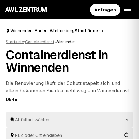
AWL ZENTRUM
Anfragen
Winnenden, Baden-Württemberg
Stadt ändern
Startseite
›
Containerdienst
›
Winnenden
Containerdienst in
Winnenden
Die Renovierung läuft, der Schutt stapelt sich, und
allein bekommen Sie das nicht weg – in Winnenden ist
das der Moment für einen Container. Über AWL
beschreiben Sie einmal, ob Bauschutt, Sperrmüll,
Grünschnitt oder Mischabfall anfällt, und sammeln
mehrere Festpreis-Angebote geprüfter Anbieter ein.
Geliefert und abgeholt wird, ohne dass Sie sich um die
Logistik kümmern müssen. Sie vergleichen die