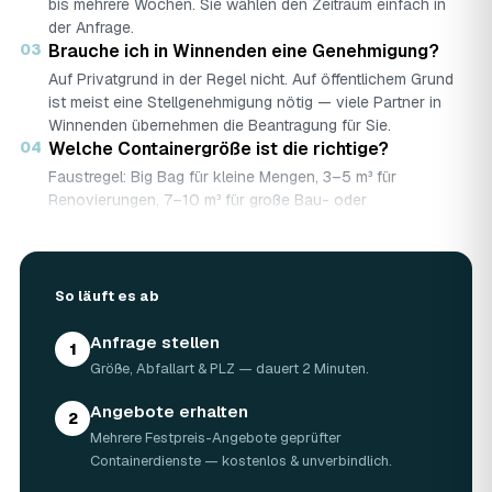
bis mehrere Wochen. Sie wählen den Zeitraum einfach in
der Anfrage.
03
Brauche ich in Winnenden eine Genehmigung?
Auf Privatgrund in der Regel nicht. Auf öffentlichem Grund
ist meist eine Stellgenehmigung nötig — viele Partner in
Winnenden übernehmen die Beantragung für Sie.
04
Welche Containergröße ist die richtige?
Faustregel: Big Bag für kleine Mengen, 3–5 m³ für
Renovierungen, 7–10 m³ für große Bau- oder
Abbruchprojekte.
05
Was darf rein — und was nicht?
Abfallarten werden getrennt gesammelt (Bauschutt,
So läuft es ab
Grünschnitt, Holz …). Sondermüll wie Asbest braucht eine
gesonderte Annahme.
Anfrage stellen
06
Was kostet ein Container in Winnenden?
1
Größe, Abfallart & PLZ — dauert 2 Minuten.
Laut Marktrecherche (keine AWL-eigenen Auftragsdaten):
5 m³ ca. 180–500 €, 7 m³ ca. 280–900 €, 10 m³ ca.
Angebote erhalten
300–1.100 € — abhängig von Abfallart, Region und
2
Mehrere Festpreis-Angebote geprüfter
Standzeit (Details in der Marktübersicht unten). Ihren
Containerdienste — kostenlos & unverbindlich.
verbindlichen Festpreis für Winnenden nennt Ihnen der
Containerdienst nach kurzer Beschreibung.