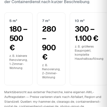
der Containerdienst nach kurzer Beschreibung.
5 m³
7 m³
10 m³
180 –
280
300 –
500
–
1.100 €
€
900
z. B. größeres
Bauprojekt,
€
komplette
z. B. kleinere
Haushaltsauflösung
Renovierung,
1-Zimmer-
z. B.
Wohnung
Renovierung,
2-Zimmer-
Wohnung
Marktübersicht aus externer Recherche, keine eigenen AWL-
Auftragsdaten — Preise variieren stark nach Abfallart, Region und
Standzeit. Quellen: my-hammer.de, clearago.de, containerdienst-
portal.de, containerdienst-roemer.de, obolus-group.de