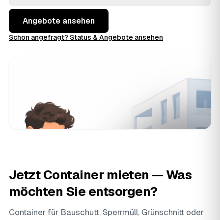
Angebote aus Winnenden und
Weinstadt
und
Backnang
und buchen, wenn der Preis stimmt.
Angebote ansehen
Schon angefragt? Status & Angebote ansehen
Jetzt Container mieten — Was
möchten Sie entsorgen?
Container für Bauschutt, Sperrmüll, Grünschnitt oder