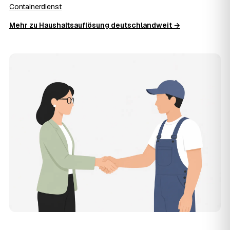
wurde.
Containerdienst
10
Wie schnell ist ein Termin in Wermelskirchen
frei?
Mehr zu Haushaltsauflösung deutschlandweit →
Oft schon innerhalb weniger Tage, in vielen Regionen
rund um Wermelskirchen auch kurzfristig. Den konkreten
Termin stimmt der Partner direkt mit Ihnen ab –
Wunschtermine bis zu 60 Tage im Voraus sind möglich.
11
Wird besenrein übergeben?
Auf Wunsch ja. Der Partner hinterlässt die Räume
vollständig geräumt und besenrein – ideal für die
Wohnungs- oder Hausübergabe an Vermieter oder Käufer
in Wermelskirchen.
12
Was kostet die Anfrage über AWL Zentrum?
Die Anfrage über AWL Zentrum ist kostenlos und
unverbindlich. Sie beschreiben Ihr Vorhaben, erhalten
mehrere Festpreis-Angebote geprüfter Anbieter in
Wermelskirchen und zahlen nur, wenn Sie sich für ein
Angebot entscheiden.
13
Warum liegt die Preisspanne in Wermelskirchen
zwischen 920 € und 3.000 €?
Der Preis richtet sich vor allem nach Umfang und Zustand