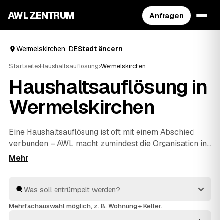
AWL ZENTRUM
Anfragen
Wermelskirchen, DE
Stadt ändern
Startseite
›
Haushaltsauflösung
›
Wermelskirchen
Haushaltsauflösung in
Wermelskirchen
Eine Haushaltsauflösung ist oft mit einem Abschied
verbunden – AWL macht zumindest die Organisation in
Wermelskirchen unkompliziert. Mit einer Anfrage
erreichen Sie geprüfte Anbieter rund um
Wermelskirchen bis
Solingen
und
Wuppertal
, die Ihnen
Festpreise für den kompletten Hausstand nennen. Ob
Nachlass, Umzug oder
Entrümpelung
einzelner
Mehrfachauswahl möglich, z. B. Wohnung + Keller.
Zimmer: geräumt wird respektvoll, entsorgt