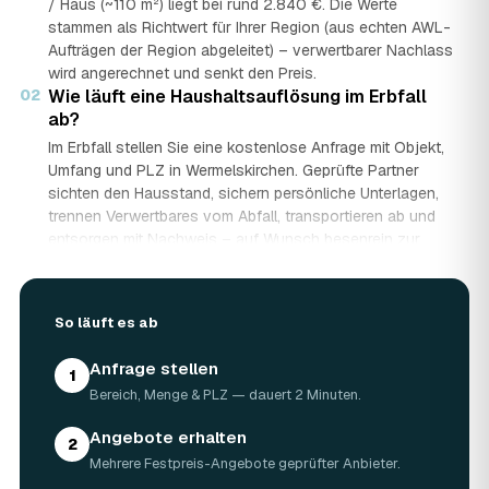
/ Haus (~110 m²) liegt bei rund 2.840 €. Die Werte
stammen als Richtwert für Ihrer Region (aus echten AWL-
Aufträgen der Region abgeleitet) – verwertbarer Nachlass
wird angerechnet und senkt den Preis.
02
Wie läuft eine Haushaltsauflösung im Erbfall
ab?
Im Erbfall stellen Sie eine kostenlose Anfrage mit Objekt,
Umfang und PLZ in Wermelskirchen. Geprüfte Partner
sichten den Hausstand, sichern persönliche Unterlagen,
trennen Verwertbares vom Abfall, transportieren ab und
entsorgen mit Nachweis – auf Wunsch besenrein zur
Übergabe. Sie erhalten mehrere Festpreis-Angebote und
entscheiden in Ruhe, gerade wenn mehrere Erben beteiligt
sind.
So läuft es ab
03
Werden Wertgegenstände und Antiquitäten
angerechnet?
Anfrage stellen
1
Ja. Antiquitäten, Möbel, Schmuck und ganze Sammlungen
Bereich, Menge & PLZ — dauert 2 Minuten.
aus dem Nachlass werden fachkundig begutachtet und
auf den Preis angerechnet. Bei wertvollem Hausstand
Angebote erhalten
2
kann die Haushaltsauflösung in Wermelskirchen dadurch
Mehrere Festpreis-Angebote geprüfter Anbieter.
nahezu kostenneutral werden – in Einzelfällen bis hin zu