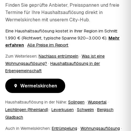
07
Ist die Haushaltsauflösung im Nachlass
Finden Sie geprüfte Anbieter, Preisspannen und freie
steuerlich absetzbar?
Termine für Ihre Haushaltsauflösung direkt in
Häufig ja: Im Nachlass können die Kosten einer
Wermelskirchen
mit unserem City-Hub.
Haushaltsauflösung als Nachlassverbindlichkeit die
Erbschaftsteuer mindern, bei vermieteten Objekten teils
Eine Haushaltsauflösung kostet in Ihrer Region im Schnitt
als Werbungskosten. Sie erhalten eine ordentliche
1.990 € (Richtwert, typische Spanne 920–3.000 €).
Mehr
Rechnung als Beleg. Verbindlich klärt das Ihr
erfahren
·
Alle Preise im Report
Steuerberater – wir liefern die nötigen Unterlagen.
08
Muss ich als Erbe in Wermelskirchen vor Ort
Zum Weiterlesen:
Nachlass entrümpeln
·
Was ist eine
anwesend sein?
Wohnungsauflösung?
·
Haushaltsauflösung in der
Nein, Sie müssen nicht durchgängig anwesend sein. Viele
Erbengemeinschaft
Erben übergeben in Wermelskirchen nur die Schlüssel und
lassen sich per Fotos auf dem Laufenden halten. Eine
Wermelskirchen
kurze Übergabe zu Beginn und zur besenreinen Abnahme
genügt meist.
09
Bekomme ich einen Entsorgungsnachweis?
Haushaltsauflösung in der Nähe:
Solingen
·
Wuppertal
·
Ja. Sie erhalten auf Wunsch einen Entsorgungs- bzw.
Leichlingen (Rheinland)
·
Leverkusen
·
Schwelm
·
Bergisch
Verwertungsnachweis über die fachgerechte Entsorgung.
Gladbach
So ist dokumentiert, dass der Hausstand in
Wermelskirchen umweltgerecht und rechtssicher entsorgt
Auch in Wermelskirchen:
Entrümpelung
·
Wohnungsauflösung
·