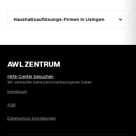
zusätzlich preissenkend.
14
Wie haben sich die Preise für
Haushaltsauflösung in Usingen entwickelt?
Haushaltsauflösungs-Firmen in Usingen
Seit 2022 zeigt der Trend in Usingen eine klare Richtung:
steigend um rund 38 %, mit dem bisherigen Höchststand
im Jahr 2025. Seither ist der Ø-Preis steigend – die
genaue Entwicklung sehen Sie in der Preisgrafik weiter
oben.
15
Was kostet eine Haushaltsauflösung in der
Umgebung von Usingen?
AWL ZENTRUM
Neu-Anspach liegt bei einem Ø-Preis von rund 1.751 €
pro Haushaltsauflösung, in Usingen sind es im Schnitt
Hilfe-Center besuchen
1.751 €. Die genaue Preisspanne hängt jeweils von Größe
Wir verkaufen keine personenbezogenen Daten
und Wertanrechnung des Hausstands ab, ein
Impressum
Städtevergleich lohnt sich vor der Anfrage trotzdem.
AGB
Datenschutz-Einstellungen