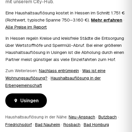
mit unserem City-Hub.
Häufig ja: Im Nachlass können die Kosten einer
Haushaltsauflösung als Nachlassverbindlichkeit die
Eine Haushaltsauflösung kostet in Hessen im Schnitt 1.751 €
Erbschaftsteuer mindern, bei vermieteten Objekten teils
(Richtwert, typische Spanne 750–3.160 €).
Mehr erfahren
·
als Werbungskosten. Sie erhalten eine ordentliche
Alle Preise im Report
Rechnung als Beleg. Verbindlich klärt das Ihr
Steuerberater – wir liefern die nötigen Unterlagen.
In Hessen regeln Kreise und kreisfreie Städte die Entsorgung
08
Muss ich als Erbe in Usingen vor Ort anwesend
über Wertstoffhöfe und Sperrmüll-Abruf. Bei einer größeren
sein?
Haushaltsauflösung in Usingen ist die Abholung durch einen
Nein, Sie müssen nicht durchgängig anwesend sein. Viele
Partner meist günstiger als viele Einzelfahrten zum Hof.
Erben übergeben in Usingen nur die Schlüssel und lassen
sich per Fotos auf dem Laufenden halten. Eine kurze
Zum Weiterlesen:
Nachlass entrümpeln
·
Was ist eine
Übergabe zu Beginn und zur besenreinen Abnahme
Wohnungsauflösung?
·
Haushaltsauflösung in der
genügt meist.
09
Bekomme ich einen Entsorgungsnachweis?
Erbengemeinschaft
Ja. Sie erhalten auf Wunsch einen Entsorgungs- bzw.
Verwertungsnachweis über die fachgerechte Entsorgung.
Usingen
So ist dokumentiert, dass der Hausstand in Usingen
umweltgerecht und rechtssicher entsorgt wurde.
10
Haushaltsauflösung in der Nähe:
Wie schnell ist ein Termin in Usingen frei?
Neu-Anspach
·
Butzbach
·
Friedrichsdorf
·
Bad Nauheim
·
Rosbach
·
Bad Homburg
Oft schon innerhalb weniger Tage, in vielen Regionen
rund um Usingen auch kurzfristig. Den konkreten Termin