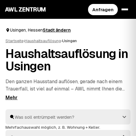
AWL ZENTRUM
Anfragen
Usingen, Hessen
Stadt ändern
Startseite
›
Haushaltsauflösung
›
Usingen
Haushaltsauflösung in
Usingen
Den ganzen Hausstand auflösen, gerade nach einem
Trauerfall, ist viel auf einmal – AWL nimmt Ihnen die
Suche ab. Eine Anfrage genügt, und geprüfte Anbieter
aus Usingen und
Neu-Anspach
und
Butzbach
melden
sich mit verbindlichen Festpreisen zurück. Möbel,
Keller, Dachboden oder kompletter Nachlass werden
einfühlsam geräumt und fachgerecht entsorgt,
Mehrfachauswahl möglich, z. B. Wohnung + Keller.
Wertvolles wird angerechnet und senkt Ihre Kosten. So