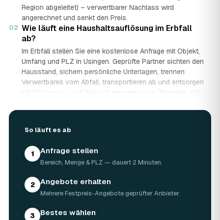
Region abgeleitet) – verwertbarer Nachlass wird
angerechnet und senkt den Preis.
02
Wie läuft eine Haushaltsauflösung im Erbfall
ab?
Im Erbfall stellen Sie eine kostenlose Anfrage mit Objekt,
Umfang und PLZ in Usingen. Geprüfte Partner sichten den
Hausstand, sichern persönliche Unterlagen, trennen
Verwertbares vom Abfall, transportieren ab und entsorgen
mit Nachweis – auf Wunsch besenrein zur Übergabe. Sie
erhalten mehrere Festpreis-Angebote und entscheiden in
Ruhe, gerade wenn mehrere Erben beteiligt sind.
03
Werden Wertgegenstände und Antiquitäten
So läuft es ab
angerechnet?
Ja. Antiquitäten, Möbel, Schmuck und ganze Sammlungen
Anfrage stellen
1
aus dem Nachlass werden fachkundig begutachtet und
Bereich, Menge & PLZ — dauert 2 Minuten.
auf den Preis angerechnet. Bei wertvollem Hausstand
kann die Haushaltsauflösung in Usingen dadurch nahezu
Angebote erhalten
2
kostenneutral werden – in Einzelfällen bis hin zu
Mehrere Festpreis-Angebote geprüfter Anbieter.
Nullkosten.
04
Wie lange dauert eine Haushaltsauflösung in
Bestes wählen
3
Usingen?