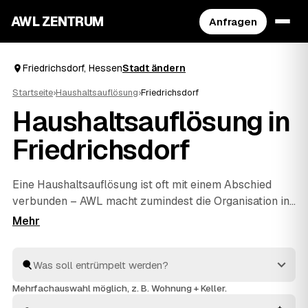
AWL ZENTRUM
Anfragen
Friedrichsdorf, Hessen
Stadt ändern
Startseite
›
Haushaltsauflösung
›
Friedrichsdorf
Haushaltsauflösung in
Friedrichsdorf
Eine Haushaltsauflösung ist oft mit einem Abschied
verbunden – AWL macht zumindest die Organisation in
Friedrichsdorf unkompliziert. Mit einer Anfrage
erreichen Sie geprüfte Anbieter rund um Friedrichsdorf
bis
Bad Homburg
und
Rosbach
, die Ihnen Festpreise für
den kompletten Hausstand nennen. Ob Nachlass,
Umzug oder
Entrümpelung
einzelner Zimmer: geräumt
Mehrfachauswahl möglich, z. B. Wohnung + Keller.
wird respektvoll, entsorgt fachgerecht, und