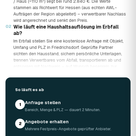
/ Haus (~110 m²) liegt bei rund 2.840 €. Die Werte
stammen als Richtwert für Hessen (aus echten AWL-
Aufträgen der Region abgeleitet) – verwertbarer Nachlass
wird angerechnet und senkt den Preis.
02
Wie läuft eine Haushaltsauflösung im Erbfall
ab?
Im Erbfall stellen Sie eine kostenlose Anfrage mit Objekt,
Umfang und PLZ in Friedrichsdorf. Geprüfte Partner
sichten den Hausstand, sichern persönliche Unterlagen,
trennen Verwertbares vom Abfall, transportieren ab und
entsorgen mit Nachweis – auf Wunsch besenrein zur
Übergabe. Sie erhalten mehrere Festpreis-Angebote und
entscheiden in Ruhe, gerade wenn mehrere Erben beteiligt
sind.
So läuft es ab
03
Werden Wertgegenstände und Antiquitäten
angerechnet?
Anfrage stellen
1
Ja. Antiquitäten, Möbel, Schmuck und ganze Sammlungen
Bereich, Menge & PLZ — dauert 2 Minuten.
aus dem Nachlass werden fachkundig begutachtet und
auf den Preis angerechnet. Bei wertvollem Hausstand
Angebote erhalten
2
kann die Haushaltsauflösung in Friedrichsdorf dadurch
Mehrere Festpreis-Angebote geprüfter Anbieter.
nahezu kostenneutral werden – in Einzelfällen bis hin zu