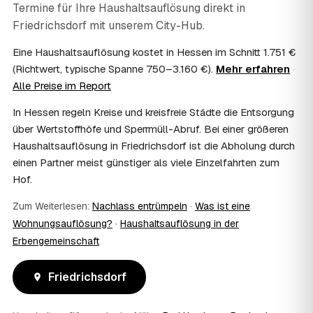
Termine für Ihre Haushaltsauflösung direkt in
07
Ist die Haushaltsauflösung im Nachlass
Friedrichsdorf
steuerlich absetzbar?
mit unserem City-Hub.
Häufig ja: Im Nachlass können die Kosten einer
Eine Haushaltsauflösung kostet in Hessen im Schnitt 1.751 €
Haushaltsauflösung als Nachlassverbindlichkeit die
(Richtwert, typische Spanne 750–3.160 €).
Mehr erfahren
·
Erbschaftsteuer mindern, bei vermieteten Objekten teils
Alle Preise im Report
als Werbungskosten. Sie erhalten eine ordentliche
Rechnung als Beleg. Verbindlich klärt das Ihr
In Hessen regeln Kreise und kreisfreie Städte die Entsorgung
Steuerberater – wir liefern die nötigen Unterlagen.
über Wertstoffhöfe und Sperrmüll-Abruf. Bei einer größeren
08
Muss ich als Erbe in Friedrichsdorf vor Ort
Haushaltsauflösung in Friedrichsdorf ist die Abholung durch
anwesend sein?
einen Partner meist günstiger als viele Einzelfahrten zum
Nein, Sie müssen nicht durchgängig anwesend sein. Viele
Hof.
Erben übergeben in Friedrichsdorf nur die Schlüssel und
lassen sich per Fotos auf dem Laufenden halten. Eine
Zum Weiterlesen:
Nachlass entrümpeln
·
Was ist eine
kurze Übergabe zu Beginn und zur besenreinen Abnahme
genügt meist.
Wohnungsauflösung?
·
Haushaltsauflösung in der
09
Bekomme ich einen Entsorgungsnachweis?
Erbengemeinschaft
Ja. Sie erhalten auf Wunsch einen Entsorgungs- bzw.
Verwertungsnachweis über die fachgerechte Entsorgung.
Friedrichsdorf
So ist dokumentiert, dass der Hausstand in Friedrichsdorf
umweltgerecht und rechtssicher entsorgt wurde.