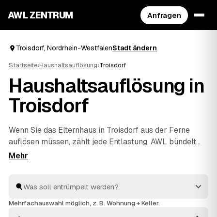
AWL ZENTRUM
Anfragen
Troisdorf, Nordrhein-Westfalen
Stadt ändern
Startseite
›
Haushaltsauflösung
›
Troisdorf
Haushaltsauflösung in
Troisdorf
Wenn Sie das Elternhaus in Troisdorf aus der Ferne
auflösen müssen, zählt jede Entlastung. AWL bündelt
die Suche: Eine Anfrage genügt, und geprüfte Anbieter
aus der Region melden sich mit verbindlichen
Festpreisen für den kompletten Hausstand. Räumung,
Sichtung des Nachlasses, fachgerechte Entsorgung und
Wertanrechnung übernehmen die Profis – einfühlsam
Mehrfachauswahl möglich, z. B. Wohnung + Keller.
und ohne dass Sie vor Ort sein müssen. Die Angebote