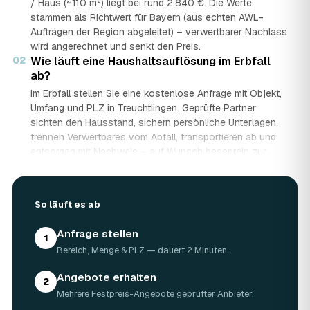
/ Haus (~110 m²) liegt bei rund 2.840 €. Die Werte
stammen als Richtwert für Bayern (aus echten AWL-
Aufträgen der Region abgeleitet) – verwertbarer Nachlass
wird angerechnet und senkt den Preis.
02
Wie läuft eine Haushaltsauflösung im Erbfall
ab?
Im Erbfall stellen Sie eine kostenlose Anfrage mit Objekt,
Umfang und PLZ in Treuchtlingen. Geprüfte Partner
sichten den Hausstand, sichern persönliche Unterlagen,
trennen Verwertbares vom Abfall, transportieren ab und
entsorgen mit Nachweis – auf Wunsch besenrein zur
Übergabe. Sie erhalten mehrere Festpreis-Angebote und
entscheiden in Ruhe, gerade wenn mehrere Erben beteiligt
sind.
So läuft es ab
03
Werden Wertgegenstände und Antiquitäten
angerechnet?
Anfrage stellen
1
Ja. Antiquitäten, Möbel, Schmuck und ganze Sammlungen
Bereich, Menge & PLZ — dauert 2 Minuten.
aus dem Nachlass werden fachkundig begutachtet und
auf den Preis angerechnet. Bei wertvollem Hausstand
Angebote erhalten
2
kann die Haushaltsauflösung in Treuchtlingen dadurch
Mehrere Festpreis-Angebote geprüfter Anbieter.
nahezu kostenneutral werden – in Einzelfällen bis hin zu