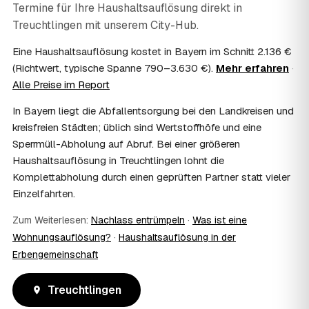
Termine für Ihre Haushaltsauflösung direkt in
07
Ist die Haushaltsauflösung im Nachlass
Treuchtlingen
steuerlich absetzbar?
mit unserem City-Hub.
Häufig ja: Im Nachlass können die Kosten einer
Eine Haushaltsauflösung kostet in Bayern im Schnitt 2.136 €
Haushaltsauflösung als Nachlassverbindlichkeit die
(Richtwert, typische Spanne 790–3.630 €).
Mehr erfahren
·
Erbschaftsteuer mindern, bei vermieteten Objekten teils
Alle Preise im Report
als Werbungskosten. Sie erhalten eine ordentliche
Rechnung als Beleg. Verbindlich klärt das Ihr
In Bayern liegt die Abfallentsorgung bei den Landkreisen und
Steuerberater – wir liefern die nötigen Unterlagen.
kreisfreien Städten; üblich sind Wertstoffhöfe und eine
08
Muss ich als Erbe in Treuchtlingen vor Ort
Sperrmüll-Abholung auf Abruf. Bei einer größeren
anwesend sein?
Haushaltsauflösung in Treuchtlingen lohnt die
Nein, Sie müssen nicht durchgängig anwesend sein. Viele
Komplettabholung durch einen geprüften Partner statt vieler
Erben übergeben in Treuchtlingen nur die Schlüssel und
lassen sich per Fotos auf dem Laufenden halten. Eine
Einzelfahrten.
kurze Übergabe zu Beginn und zur besenreinen Abnahme
Zum Weiterlesen:
genügt meist.
Nachlass entrümpeln
·
Was ist eine
09
Bekomme ich einen Entsorgungsnachweis?
Wohnungsauflösung?
·
Haushaltsauflösung in der
Ja. Sie erhalten auf Wunsch einen Entsorgungs- bzw.
Erbengemeinschaft
Verwertungsnachweis über die fachgerechte Entsorgung.
So ist dokumentiert, dass der Hausstand in Treuchtlingen
Treuchtlingen
umweltgerecht und rechtssicher entsorgt wurde.