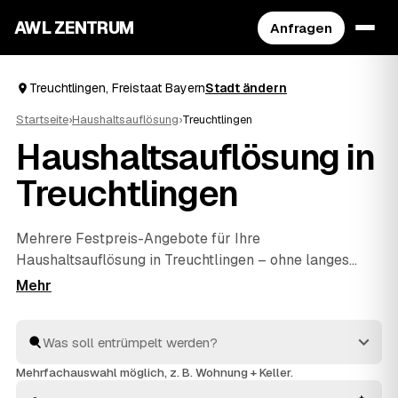
AWL ZENTRUM
Anfragen
Treuchtlingen, Freistaat Bayern
Stadt ändern
Startseite
›
Haushaltsauflösung
›
Treuchtlingen
Haushaltsauflösung in
Treuchtlingen
Mehrere Festpreis-Angebote für Ihre
Haushaltsauflösung in Treuchtlingen – ohne langes
Suchen. Bei AWL beschreiben Sie, was weg soll, und
geprüfte Anbieter aus Freistaat Bayern kalkulieren
Ihnen verbindliche Preise. Egal ob einzelner Raum,
Wohnung oder ganzer Hausstand aus einem Nachlass:
Es wird sorgfältig geräumt, fachgerecht entsorgt und
Mehrfachauswahl möglich, z. B. Wohnung + Keller.
Verwertbares angerechnet. Sie vergleichen die