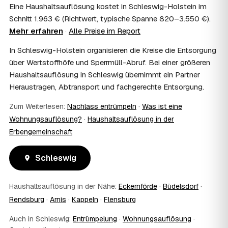
Haushaltsauflösung als Nachlassverbindlichkeit die
Eine Haushaltsauflösung kostet in Schleswig-Holstein im
Erbschaftsteuer mindern, bei vermieteten Objekten teils
Schnitt 1.963 € (Richtwert, typische Spanne 820–3.550 €).
als Werbungskosten. Sie erhalten eine ordentliche
Mehr erfahren
·
Alle Preise im Report
Rechnung als Beleg. Verbindlich klärt das Ihr
Steuerberater – wir liefern die nötigen Unterlagen.
In Schleswig-Holstein organisieren die Kreise die Entsorgung
08
Muss ich als Erbe in Schleswig vor Ort
über Wertstoffhöfe und Sperrmüll-Abruf. Bei einer größeren
anwesend sein?
Haushaltsauflösung in Schleswig übernimmt ein Partner
Nein, Sie müssen nicht durchgängig anwesend sein. Viele
Heraustragen, Abtransport und fachgerechte Entsorgung.
Erben übergeben in Schleswig nur die Schlüssel und
lassen sich per Fotos auf dem Laufenden halten. Eine
Zum Weiterlesen:
Nachlass entrümpeln
·
Was ist eine
kurze Übergabe zu Beginn und zur besenreinen Abnahme
Wohnungsauflösung?
·
Haushaltsauflösung in der
genügt meist.
09
Bekomme ich einen Entsorgungsnachweis?
Erbengemeinschaft
Ja. Sie erhalten auf Wunsch einen Entsorgungs- bzw.
Verwertungsnachweis über die fachgerechte Entsorgung.
Schleswig
So ist dokumentiert, dass der Hausstand in Schleswig
umweltgerecht und rechtssicher entsorgt wurde.
10
Haushaltsauflösung in der Nähe:
Wie schnell ist ein Termin in Schleswig frei?
Eckernförde
·
Büdelsdorf
·
Rendsburg
·
Arnis
·
Kappeln
·
Flensburg
Oft schon innerhalb weniger Tage, in vielen Regionen
rund um Schleswig auch kurzfristig. Den konkreten
Auch in Schleswig:
Entrümpelung
·
Wohnungsauflösung
·
Termin stimmt der Partner direkt mit Ihnen ab –