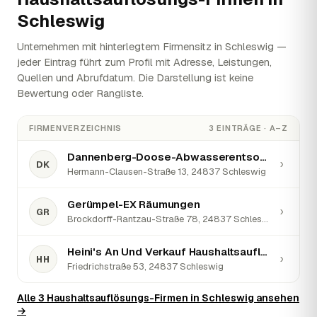
Schleswig
Unternehmen mit hinterlegtem Firmensitz in Schleswig —
jeder Eintrag führt zum Profil mit Adresse, Leistungen,
Quellen und Abrufdatum. Die Darstellung ist keine
Bewertung oder Rangliste.
FIRMENVERZEICHNIS
3 EINTRÄGE · A–Z
Dannenberg-Doose-Abwasserentsorgung GmbH & Co. KG
›
DK
Hermann-Clausen-Straße 13, 24837 Schleswig
Gerümpel-EX Räumungen
›
GR
Brockdorff-Rantzau-Straße 78, 24837 Schleswig · ★ 5 (28)
Heini's An Und Verkauf Haushaltsauflösung
›
HH
Friedrichstraße 53, 24837 Schleswig
Alle 3 Haushaltsauflösungs-Firmen in Schleswig ansehen
→