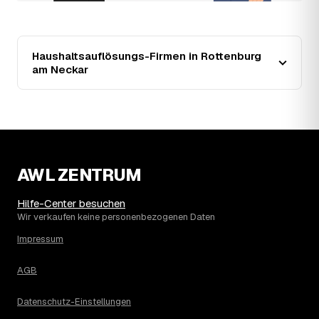
Wertgegenstände wirken unabhängig von der Größe
zusätzlich preissenkend.
14
Wie haben sich die Preise für
Haushaltsauflösung in Rottenburg am Neckar
Haushaltsauflösungs-Firmen in Rottenburg
entwickelt?
am Neckar
Seit 2021 zeigt der Trend in Rottenburg am Neckar eine
klare Richtung: fallend um rund 22 %, mit dem bisherigen
Höchststand im Jahr 2023. Seither ist der Ø-Preis
rückläufig – die genaue Entwicklung sehen Sie in der
Preisgrafik weiter oben.
15
Was kostet eine Haushaltsauflösung in der
AWL ZENTRUM
Umgebung von Rottenburg am Neckar?
Tübingen liegt bei einem Ø-Preis von rund 1.980 € pro
Hilfe-Center besuchen
Haushaltsauflösung, in Rottenburg am Neckar sind es im
Wir verkaufen keine personenbezogenen Daten
Schnitt 1.980 €. Die genaue Preisspanne hängt jeweils
von Größe und Wertanrechnung des Hausstands ab, ein
Impressum
Städtevergleich lohnt sich vor der Anfrage trotzdem.
AGB
Datenschutz-Einstellungen