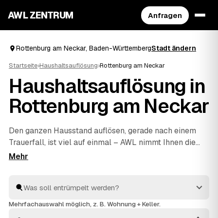
AWL ZENTRUM
Anfragen
Rottenburg am Neckar, Baden-Württemberg
Stadt ändern
Startseite
›
Haushaltsauflösung
›
Rottenburg am Neckar
Haushaltsauflösung in
Rottenburg am Neckar
Den ganzen Hausstand auflösen, gerade nach einem
Trauerfall, ist viel auf einmal – AWL nimmt Ihnen die
Suche ab. Eine Anfrage genügt, und geprüfte Anbieter
aus Rottenburg am Neckar und
Tübingen
und
Hechingen
melden sich mit verbindlichen Festpreisen
zurück. Möbel, Keller, Dachboden oder kompletter
Nachlass werden einfühlsam geräumt und fachgerecht
Mehrfachauswahl möglich, z. B. Wohnung + Keller.
entsorgt, Wertvolles wird angerechnet und senkt Ihre