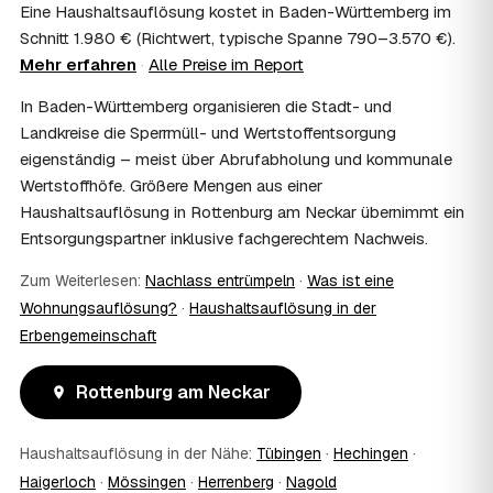
Haushaltsauflösung als Nachlassverbindlichkeit die
Eine Haushaltsauflösung kostet in Baden-Württemberg im
Erbschaftsteuer mindern, bei vermieteten Objekten teils
Schnitt 1.980 € (Richtwert, typische Spanne 790–3.570 €).
als Werbungskosten. Sie erhalten eine ordentliche
Mehr erfahren
·
Alle Preise im Report
Rechnung als Beleg. Verbindlich klärt das Ihr
Steuerberater – wir liefern die nötigen Unterlagen.
In Baden-Württemberg organisieren die Stadt- und
08
Muss ich als Erbe in Rottenburg am Neckar vor
Landkreise die Sperrmüll- und Wertstoffentsorgung
Ort anwesend sein?
eigenständig – meist über Abrufabholung und kommunale
Nein, Sie müssen nicht durchgängig anwesend sein. Viele
Wertstoffhöfe. Größere Mengen aus einer
Erben übergeben in Rottenburg am Neckar nur die
Haushaltsauflösung in Rottenburg am Neckar übernimmt ein
Schlüssel und lassen sich per Fotos auf dem Laufenden
Entsorgungspartner inklusive fachgerechtem Nachweis.
halten. Eine kurze Übergabe zu Beginn und zur
besenreinen Abnahme genügt meist.
Zum Weiterlesen:
Nachlass entrümpeln
·
Was ist eine
09
Bekomme ich einen Entsorgungsnachweis?
Wohnungsauflösung?
·
Haushaltsauflösung in der
Ja. Sie erhalten auf Wunsch einen Entsorgungs- bzw.
Erbengemeinschaft
Verwertungsnachweis über die fachgerechte Entsorgung.
So ist dokumentiert, dass der Hausstand in Rottenburg
am Neckar umweltgerecht und rechtssicher entsorgt
Rottenburg am Neckar
wurde.
10
Wie schnell ist ein Termin in Rottenburg am
Haushaltsauflösung in der Nähe:
Tübingen
·
Hechingen
·
Neckar frei?
Haigerloch
·
Mössingen
·
Herrenberg
·
Nagold
Oft schon innerhalb weniger Tage, in vielen Regionen