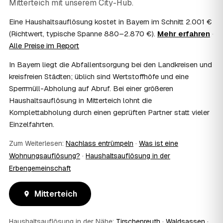
Mitterteich
mit unserem City-Hub.
Häufig ja: Im Nachlass können die Kosten einer
Haushaltsauflösung als Nachlassverbindlichkeit die
Eine Haushaltsauflösung kostet in Bayern im Schnitt 2.001 €
Erbschaftsteuer mindern, bei vermieteten Objekten teils
(Richtwert, typische Spanne 880–2.870 €).
Mehr erfahren
·
als Werbungskosten. Sie erhalten eine ordentliche
Alle Preise im Report
Rechnung als Beleg. Verbindlich klärt das Ihr
Steuerberater – wir liefern die nötigen Unterlagen.
In Bayern liegt die Abfallentsorgung bei den Landkreisen und
08
Muss ich als Erbe in Mitterteich vor Ort
kreisfreien Städten; üblich sind Wertstoffhöfe und eine
anwesend sein?
Sperrmüll-Abholung auf Abruf. Bei einer größeren
Nein, Sie müssen nicht durchgängig anwesend sein. Viele
Haushaltsauflösung in Mitterteich lohnt die
Erben übergeben in Mitterteich nur die Schlüssel und
Komplettabholung durch einen geprüften Partner statt vieler
lassen sich per Fotos auf dem Laufenden halten. Eine
kurze Übergabe zu Beginn und zur besenreinen Abnahme
Einzelfahrten.
genügt meist.
09
Bekomme ich einen Entsorgungsnachweis?
Zum Weiterlesen:
Nachlass entrümpeln
·
Was ist eine
Wohnungsauflösung?
·
Haushaltsauflösung in der
Ja. Sie erhalten auf Wunsch einen Entsorgungs- bzw.
Verwertungsnachweis über die fachgerechte Entsorgung.
Erbengemeinschaft
So ist dokumentiert, dass der Hausstand in Mitterteich
umweltgerecht und rechtssicher entsorgt wurde.
Mitterteich
10
Wie schnell ist ein Termin in Mitterteich frei?
Oft schon innerhalb weniger Tage, in vielen Regionen
Haushaltsauflösung in der Nähe:
rund um Mitterteich auch kurzfristig. Den konkreten
Tirschenreuth
·
Waldsassen
·