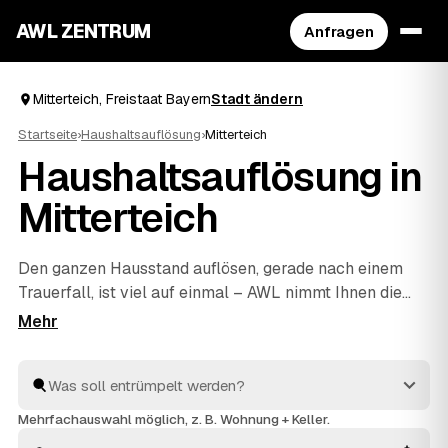
AWL ZENTRUM
Anfragen
Mitterteich, Freistaat Bayern
Stadt ändern
Startseite
›
Haushaltsauflösung
›
Mitterteich
Haushaltsauflösung in
Mitterteich
Den ganzen Hausstand auflösen, gerade nach einem
Trauerfall, ist viel auf einmal – AWL nimmt Ihnen die
Suche ab. Eine Anfrage genügt, und geprüfte Anbieter
aus Mitterteich und
Tirschenreuth
und
Waldsassen
melden sich mit verbindlichen Festpreisen zurück.
Möbel, Keller, Dachboden oder kompletter Nachlass
werden einfühlsam geräumt und fachgerecht entsorgt,
Mehrfachauswahl möglich, z. B. Wohnung + Keller.
Wertvolles wird angerechnet und senkt Ihre Kosten. So