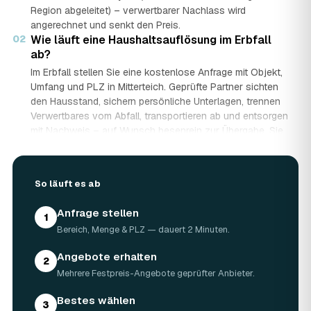
Region abgeleitet) – verwertbarer Nachlass wird
angerechnet und senkt den Preis.
02
Wie läuft eine Haushaltsauflösung im Erbfall
ab?
Im Erbfall stellen Sie eine kostenlose Anfrage mit Objekt,
Umfang und PLZ in Mitterteich. Geprüfte Partner sichten
den Hausstand, sichern persönliche Unterlagen, trennen
Verwertbares vom Abfall, transportieren ab und entsorgen
mit Nachweis – auf Wunsch besenrein zur Übergabe. Sie
erhalten mehrere Festpreis-Angebote und entscheiden in
Ruhe, gerade wenn mehrere Erben beteiligt sind.
03
Werden Wertgegenstände und Antiquitäten
So läuft es ab
angerechnet?
Ja. Antiquitäten, Möbel, Schmuck und ganze Sammlungen
Anfrage stellen
1
aus dem Nachlass werden fachkundig begutachtet und
Bereich, Menge & PLZ — dauert 2 Minuten.
auf den Preis angerechnet. Bei wertvollem Hausstand
kann die Haushaltsauflösung in Mitterteich dadurch
Angebote erhalten
2
nahezu kostenneutral werden – in Einzelfällen bis hin zu
Mehrere Festpreis-Angebote geprüfter Anbieter.
Nullkosten.
04
Wie lange dauert eine Haushaltsauflösung in
Bestes wählen
3
Mitterteich?