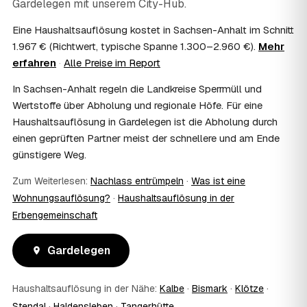
Gardelegen
mit unserem City-Hub.
Häufig ja: Im Nachlass können die Kosten einer
Haushaltsauflösung als Nachlassverbindlichkeit die
Eine Haushaltsauflösung kostet in Sachsen-Anhalt im Schnitt
Erbschaftsteuer mindern, bei vermieteten Objekten teils
1.967 € (Richtwert, typische Spanne 1.300–2.960 €).
Mehr
als Werbungskosten. Sie erhalten eine ordentliche
erfahren
·
Alle Preise im Report
Rechnung als Beleg. Verbindlich klärt das Ihr
Steuerberater – wir liefern die nötigen Unterlagen.
In Sachsen-Anhalt regeln die Landkreise Sperrmüll und
08
Muss ich als Erbe in Gardelegen vor Ort
Wertstoffe über Abholung und regionale Höfe. Für eine
anwesend sein?
Haushaltsauflösung in Gardelegen ist die Abholung durch
Nein, Sie müssen nicht durchgängig anwesend sein. Viele
einen geprüften Partner meist der schnellere und am Ende
Erben übergeben in Gardelegen nur die Schlüssel und
günstigere Weg.
lassen sich per Fotos auf dem Laufenden halten. Eine
kurze Übergabe zu Beginn und zur besenreinen Abnahme
Zum Weiterlesen:
Nachlass entrümpeln
·
Was ist eine
genügt meist.
09
Bekomme ich einen Entsorgungsnachweis?
Wohnungsauflösung?
·
Haushaltsauflösung in der
Erbengemeinschaft
Ja. Sie erhalten auf Wunsch einen Entsorgungs- bzw.
Verwertungsnachweis über die fachgerechte Entsorgung.
So ist dokumentiert, dass der Hausstand in Gardelegen
Gardelegen
umweltgerecht und rechtssicher entsorgt wurde.
10
Wie schnell ist ein Termin in Gardelegen frei?
Haushaltsauflösung in der Nähe:
Kalbe
·
Bismark
·
Klötze
·
Oft schon innerhalb weniger Tage, in vielen Regionen
rund um Gardelegen auch kurzfristig. Den konkreten
Stendal
·
Haldensleben
·
Tangerhütte