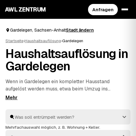
AWL ZENTRUM
Anfragen
Gardelegen, Sachsen-Anhalt
Stadt ändern
Startseite
›
Haushaltsauflösung
›
Gardelegen
Haushaltsauflösung in
Gardelegen
Wenn in Gardelegen ein kompletter Hausstand
aufgelöst werden muss, etwa beim Umzug ins
Pflegeheim oder im Nachlass, hilft AWL beim einfachen
Start. Sie geben Ihre Anfrage kostenlos auf, geprüfte
Anbieter aus dem Umkreis von
Kalbe
und
Bismark
rechnen Ihnen Festpreise – verwertbare Gegenstände
werden auf die Kosten angerechnet. Die Profis arbeiten
Mehrfachauswahl möglich, z. B. Wohnung + Keller.
zügig und einfühlsam, von der ersten Schublade bis zur