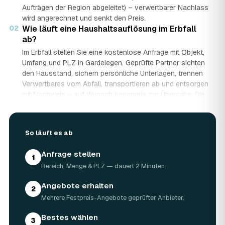
Aufträgen der Region abgeleitet) – verwertbarer Nachlass
wird angerechnet und senkt den Preis.
02
Wie läuft eine Haushaltsauflösung im Erbfall
ab?
Im Erbfall stellen Sie eine kostenlose Anfrage mit Objekt,
Umfang und PLZ in Gardelegen. Geprüfte Partner sichten
den Hausstand, sichern persönliche Unterlagen, trennen
Verwertbares vom Abfall, transportieren ab und entsorgen
mit Nachweis – auf Wunsch besenrein zur Übergabe. Sie
erhalten mehrere Festpreis-Angebote und entscheiden in
Ruhe, gerade wenn mehrere Erben beteiligt sind.
03
Werden Wertgegenstände und Antiquitäten
So läuft es ab
angerechnet?
Ja. Antiquitäten, Möbel, Schmuck und ganze Sammlungen
Anfrage stellen
1
aus dem Nachlass werden fachkundig begutachtet und
Bereich, Menge & PLZ — dauert 2 Minuten.
auf den Preis angerechnet. Bei wertvollem Hausstand
kann die Haushaltsauflösung in Gardelegen dadurch
Angebote erhalten
2
nahezu kostenneutral werden – in Einzelfällen bis hin zu
Mehrere Festpreis-Angebote geprüfter Anbieter.
Nullkosten.
04
Wie lange dauert eine Haushaltsauflösung in
Bestes wählen
3
Gardelegen?