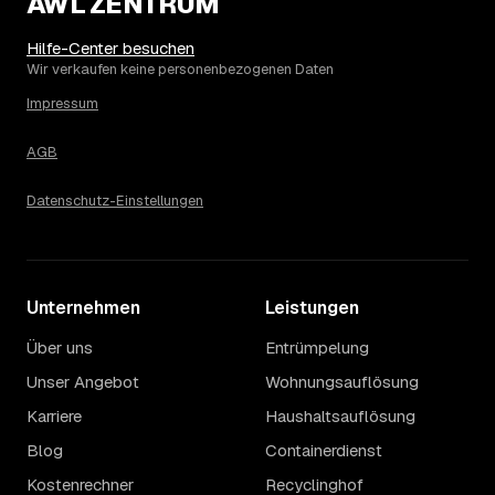
AWL ZENTRUM
Höchststand im Jahr 2025. Seither ist der Ø-Preis
steigend – die genaue Entwicklung sehen Sie in der
Hilfe-Center besuchen
Preisgrafik weiter oben.
Wir verkaufen keine personenbezogenen Daten
15
Was kostet eine Haushaltsauflösung in der
Impressum
Umgebung von Oberursel?
Bad Vilbel liegt bei einem Ø-Preis von rund 1.751 € pro
AGB
Haushaltsauflösung, in Oberursel sind es im Schnitt 1.751
€. Die genaue Preisspanne hängt jeweils von Größe und
Datenschutz-Einstellungen
Wertanrechnung des Hausstands ab, ein Städtevergleich
lohnt sich vor der Anfrage trotzdem.
Unternehmen
Leistungen
Über uns
Entrümpelung
Unser Angebot
Wohnungsauflösung
Karriere
Haushaltsauflösung
Blog
Containerdienst
Kostenrechner
Recyclinghof