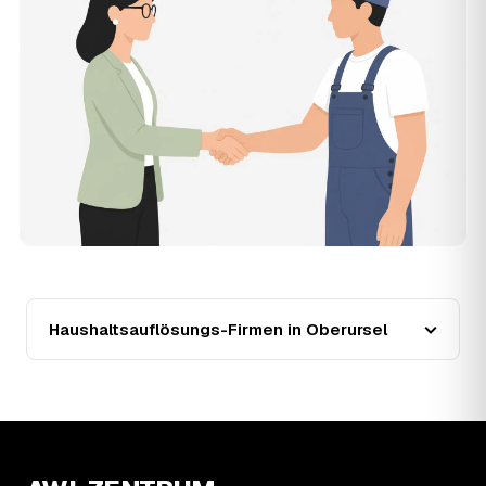
vollständig geräumt und besenrein – ideal für die
Wohnungs- oder Hausübergabe an Vermieter oder Käufer
in Oberursel.
12
Was kostet die Anfrage über AWL Zentrum?
Die Anfrage über AWL Zentrum ist kostenlos und
unverbindlich. Sie beschreiben Ihr Vorhaben, erhalten
mehrere Festpreis-Angebote geprüfter Anbieter in
Oberursel und zahlen nur, wenn Sie sich für ein Angebot
entscheiden.
13
Warum liegt die Preisspanne in Oberursel
zwischen 750 € und 3.160 €?
Der Preis richtet sich vor allem nach Umfang und Zustand
des Hausstands: eine kleine, aufgeräumte Wohnung liegt
eher bei 750 €, ein vollgestelltes Haus mit Keller und
Haushaltsauflösungs-Firmen in Oberursel
Dachboden eher bei 3.160 €. Verwertbare
Wertgegenstände wirken unabhängig von der Größe
zusätzlich preissenkend.
14
Wie haben sich die Preise für
Haushaltsauflösung in Oberursel entwickelt?
Seit 2022 zeigt der Trend in Oberursel eine klare
Richtung: steigend um rund 38 %, mit dem bisherigen