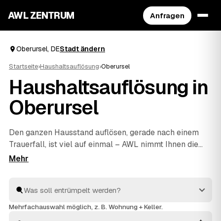
AWL ZENTRUM
Anfragen
Oberursel, DE
Stadt ändern
Startseite
›
Haushaltsauflösung
›
Oberursel
Haushaltsauflösung in
Oberursel
Den ganzen Hausstand auflösen, gerade nach einem
Trauerfall, ist viel auf einmal – AWL nimmt Ihnen die
Suche ab. Eine Anfrage genügt, und geprüfte Anbieter
aus Oberursel und
Bad Vilbel
und
Frankfurt am Main
melden sich mit verbindlichen Festpreisen zurück.
Möbel, Keller, Dachboden oder kompletter Nachlass
werden einfühlsam geräumt und fachgerecht entsorgt,
Mehrfachauswahl möglich, z. B. Wohnung + Keller.
Wertvolles wird angerechnet und senkt Ihre Kosten. So