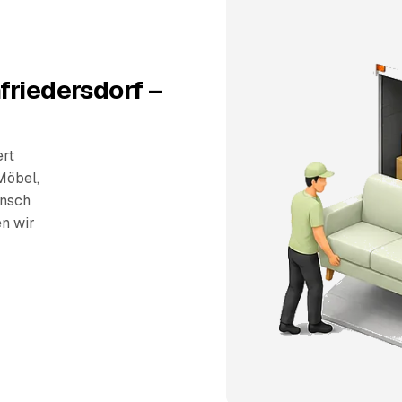
friedersdorf –
ert
Möbel,
unsch
en wir