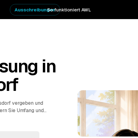
Ausschreibungen
So funktioniert AWL
sung in
orf
rsdorf vergeben und
dern Sie Umfang und
bote geprüfter
vollständigen
äumung, Transport und