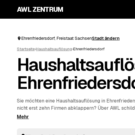
AWL ZENTRUM
Ehrenfriedersdorf, Freistaat Sachsen
Stadt ändern
Startseite
›
Haushaltsauflösung
›
Ehrenfriedersdorf
Haushaltsauflö
Ehrenfriedersd
Sie möchten eine Haushaltsauflösung in Ehrenfriede
nicht erst zehn Firmen abklappern? Über AWL schil
Objekt einmal und erhalten mehrere Festpreis-Ange
Anbieter zum Vergleichen. Vom Teilbereich bis zum 
Hausstand im Erbfall kümmern sich die Profis um R