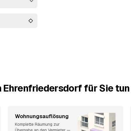
Antiquitäten wird
se in Ehrenfriedersdorf
 Ehrenfriedersdorf für Sie tu
Wohnungsauflösung
Komplette Räumung zur
Übergabe an den Vermieter —