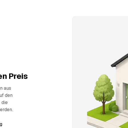
n Preis
n aus
uf den
 die
erden.
g