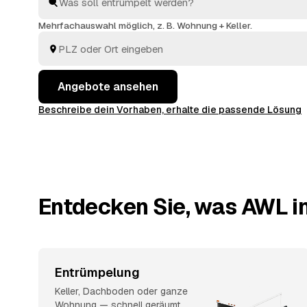
Entsorgung – verwertbarer Nachlass wie Möbel oder 
dabei angerechnet. Das spart Zeit und macht die Prei
Mehrfachauswahl möglich, z. B. Wohnung + Keller.
und Umgebung transparent.
Angebote ansehen
Beschreibe dein Vorhaben, erhalte die passende Lösung
Entdecken Sie, was AWL in
Entrümpelung
Keller, Dachboden oder ganze
Wohnung — schnell geräumt