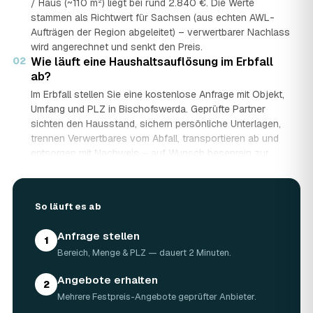
/ Haus (~110 m²) liegt bei rund 2.840 €. Die Werte
stammen als Richtwert für Sachsen (aus echten AWL-
Aufträgen der Region abgeleitet) – verwertbarer Nachlass
wird angerechnet und senkt den Preis.
02
Wie läuft eine Haushaltsauflösung im Erbfall
ab?
Im Erbfall stellen Sie eine kostenlose Anfrage mit Objekt,
Umfang und PLZ in Bischofswerda. Geprüfte Partner
sichten den Hausstand, sichern persönliche Unterlagen,
trennen Verwertbares vom Abfall, transportieren ab und
entsorgen mit Nachweis – auf Wunsch besenrein zur
Übergabe. Sie erhalten mehrere Festpreis-Angebote und
entscheiden in Ruhe, gerade wenn mehrere Erben beteiligt
sind.
So läuft es ab
03
Werden Wertgegenstände und Antiquitäten
angerechnet?
Anfrage stellen
1
Ja. Antiquitäten, Möbel, Schmuck und ganze Sammlungen
Bereich, Menge & PLZ — dauert 2 Minuten.
aus dem Nachlass werden fachkundig begutachtet und
auf den Preis angerechnet. Bei wertvollem Hausstand
Angebote erhalten
2
kann die Haushaltsauflösung in Bischofswerda dadurch
Mehrere Festpreis-Angebote geprüfter Anbieter.
nahezu kostenneutral werden – in Einzelfällen bis hin zu