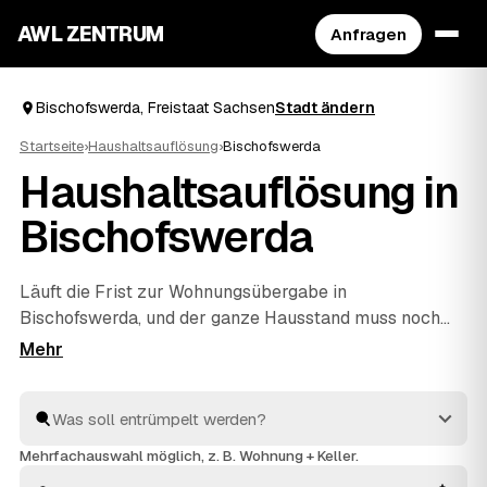
AWL ZENTRUM
Anfragen
Bischofswerda, Freistaat Sachsen
Stadt ändern
Startseite
›
Haushaltsauflösung
›
Bischofswerda
Haushaltsauflösung in
Bischofswerda
Läuft die Frist zur Wohnungsübergabe in
Bischofswerda, und der ganze Hausstand muss noch
raus? Über AWL stellen Sie eine Anfrage und
bekommen zeitnah Festpreis-Angebote geprüfter
Anbieter, die kurzfristig anpacken können. Ob
Nachlass, Pflegefall oder Umzug – geräumt wird
einfühlsam und zügig, entsorgt fachgerecht, und
Mehrfachauswahl möglich, z. B. Wohnung + Keller.
verwertbarer Hausrat senkt über die Wertanrechnung