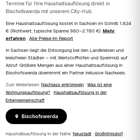
Termine für Ihre Haushaltsauflösung direkt in
07
Ist die Haushaltsauflösung im Nachlass
Bischofswerda
steuerlich absetzbar?
mit unserem City-Hub.
Häufig ja: Im Nachlass können die Kosten einer
Eine Haushaltsauflösung kostet in Sachsen im Schnitt 1.824
Haushaltsauflösung als Nachlassverbindlichkeit die
€ (Richtwert, typische Spanne 980–2.780 €).
Mehr
Erbschaftsteuer mindern, bei vermieteten Objekten teils
erfahren
·
Alle Preise im Report
als Werbungskosten. Sie erhalten eine ordentliche
Rechnung als Beleg. Verbindlich klärt das Ihr
In Sachsen liegt die Entsorgung bei den Landkreisen und
Steuerberater – wir liefern die nötigen Unterlagen.
kreisfreien Städten – mit Wertstoffhöfen und Sperrmüll auf
08
Muss ich als Erbe in Bischofswerda vor Ort
Abruf. Größere Mengen aus einer Haushaltsauflösung in
anwesend sein?
Bischofswerda übernimmt ein Partner inklusive Nachweis.
Nein, Sie müssen nicht durchgängig anwesend sein. Viele
Erben übergeben in Bischofswerda nur die Schlüssel und
Zum Weiterlesen:
Nachlass entrümpeln
·
Was ist eine
lassen sich per Fotos auf dem Laufenden halten. Eine
Wohnungsauflösung?
·
Haushaltsauflösung in der
kurze Übergabe zu Beginn und zur besenreinen Abnahme
genügt meist.
Erbengemeinschaft
09
Bekomme ich einen Entsorgungsnachweis?
Ja. Sie erhalten auf Wunsch einen Entsorgungs- bzw.
Bischofswerda
Verwertungsnachweis über die fachgerechte Entsorgung.
So ist dokumentiert, dass der Hausstand in
Haushaltsauflösung in der Nähe:
Neustadt
·
Großröhrsdorf
·
Bischofswerda umweltgerecht und rechtssicher entsorgt