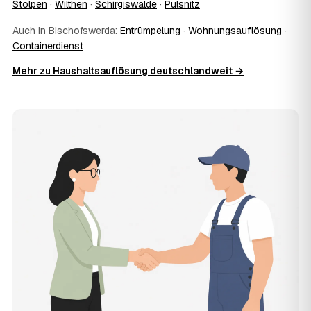
wurde.
Stolpen
·
Wilthen
·
Schirgiswalde
·
Pulsnitz
10
Wie schnell ist ein Termin in Bischofswerda
frei?
Auch in Bischofswerda:
Entrümpelung
·
Wohnungsauflösung
·
Containerdienst
Oft schon innerhalb weniger Tage, in vielen Regionen
rund um Bischofswerda auch kurzfristig. Den konkreten
Mehr zu Haushaltsauflösung deutschlandweit →
Termin stimmt der Partner direkt mit Ihnen ab –
Wunschtermine bis zu 60 Tage im Voraus sind möglich.
11
Wird besenrein übergeben?
Auf Wunsch ja. Der Partner hinterlässt die Räume
vollständig geräumt und besenrein – ideal für die
Wohnungs- oder Hausübergabe an Vermieter oder Käufer
in Bischofswerda.
12
Was kostet die Anfrage über AWL Zentrum?
Die Anfrage über AWL Zentrum ist kostenlos und
unverbindlich. Sie beschreiben Ihr Vorhaben, erhalten
mehrere Festpreis-Angebote geprüfter Anbieter in
Bischofswerda und zahlen nur, wenn Sie sich für ein
Angebot entscheiden.
13
Warum liegt die Preisspanne in Bischofswerda
zwischen 980 € und 2.780 €?
Der Preis richtet sich vor allem nach Umfang und Zustand