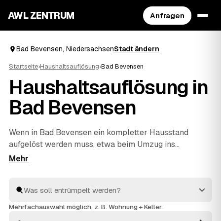
AWL ZENTRUM
Anfragen
Bad Bevensen, Niedersachsen
Stadt ändern
Startseite
›
Haushaltsauflösung
›
Bad Bevensen
Haushaltsauflösung in
Bad Bevensen
Wenn in Bad Bevensen ein kompletter Hausstand
aufgelöst werden muss, etwa beim Umzug ins
Pflegeheim oder im Nachlass, hilft AWL beim einfachen
Start. Sie geben Ihre Anfrage kostenlos auf, geprüfte
Anbieter aus dem Umkreis von
Uelzen
und
Lüneburg
rechnen Ihnen Festpreise – verwertbare Gegenstände
werden auf die Kosten angerechnet. Die Profis arbeiten
Mehrfachauswahl möglich, z. B. Wohnung + Keller.
zügig und einfühlsam, von der ersten Schublade bis zur