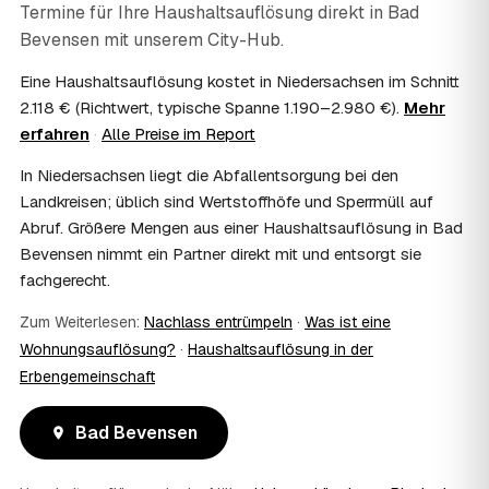
Termine für Ihre Haushaltsauflösung direkt in
Bad
07
Ist die Haushaltsauflösung im Nachlass
Bevensen
steuerlich absetzbar?
mit unserem City-Hub.
Häufig ja: Im Nachlass können die Kosten einer
Eine Haushaltsauflösung kostet in Niedersachsen im Schnitt
Haushaltsauflösung als Nachlassverbindlichkeit die
2.118 € (Richtwert, typische Spanne 1.190–2.980 €).
Mehr
Erbschaftsteuer mindern, bei vermieteten Objekten teils
erfahren
·
Alle Preise im Report
als Werbungskosten. Sie erhalten eine ordentliche
Rechnung als Beleg. Verbindlich klärt das Ihr
In Niedersachsen liegt die Abfallentsorgung bei den
Steuerberater – wir liefern die nötigen Unterlagen.
Landkreisen; üblich sind Wertstoffhöfe und Sperrmüll auf
08
Muss ich als Erbe in Bad Bevensen vor Ort
Abruf. Größere Mengen aus einer Haushaltsauflösung in Bad
anwesend sein?
Bevensen nimmt ein Partner direkt mit und entsorgt sie
Nein, Sie müssen nicht durchgängig anwesend sein. Viele
fachgerecht.
Erben übergeben in Bad Bevensen nur die Schlüssel und
lassen sich per Fotos auf dem Laufenden halten. Eine
Zum Weiterlesen:
Nachlass entrümpeln
·
Was ist eine
kurze Übergabe zu Beginn und zur besenreinen Abnahme
genügt meist.
Wohnungsauflösung?
·
Haushaltsauflösung in der
09
Bekomme ich einen Entsorgungsnachweis?
Erbengemeinschaft
Ja. Sie erhalten auf Wunsch einen Entsorgungs- bzw.
Verwertungsnachweis über die fachgerechte Entsorgung.
Bad Bevensen
So ist dokumentiert, dass der Hausstand in Bad
Bevensen umweltgerecht und rechtssicher entsorgt