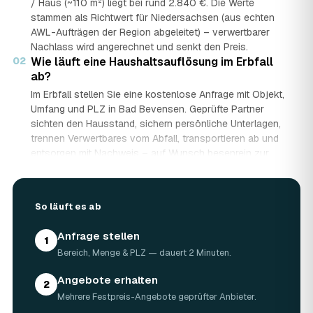
/ Haus (~110 m²) liegt bei rund 2.840 €. Die Werte
stammen als Richtwert für Niedersachsen (aus echten
AWL-Aufträgen der Region abgeleitet) – verwertbarer
Nachlass wird angerechnet und senkt den Preis.
02
Wie läuft eine Haushaltsauflösung im Erbfall
ab?
Im Erbfall stellen Sie eine kostenlose Anfrage mit Objekt,
Umfang und PLZ in Bad Bevensen. Geprüfte Partner
sichten den Hausstand, sichern persönliche Unterlagen,
trennen Verwertbares vom Abfall, transportieren ab und
entsorgen mit Nachweis – auf Wunsch besenrein zur
Übergabe. Sie erhalten mehrere Festpreis-Angebote und
entscheiden in Ruhe, gerade wenn mehrere Erben beteiligt
sind.
So läuft es ab
03
Werden Wertgegenstände und Antiquitäten
angerechnet?
Anfrage stellen
1
Ja. Antiquitäten, Möbel, Schmuck und ganze Sammlungen
Bereich, Menge & PLZ — dauert 2 Minuten.
aus dem Nachlass werden fachkundig begutachtet und
auf den Preis angerechnet. Bei wertvollem Hausstand
Angebote erhalten
2
kann die Haushaltsauflösung in Bad Bevensen dadurch
Mehrere Festpreis-Angebote geprüfter Anbieter.
nahezu kostenneutral werden – in Einzelfällen bis hin zu