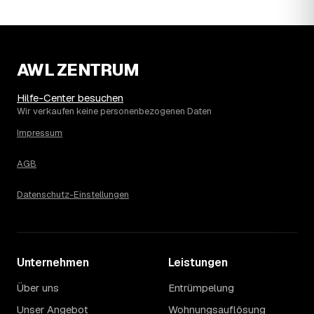
Die Spanne ergibt sich vor allem aus Menge und
Zugänglichkeit: Ein einzelner Keller oder Dachboden liegt
eher am unteren Ende, eine voll möblierte Wohnung mit
Etage ohne Aufzug oder viel Sperrmüll eher am oberen.
Auch anrechenbare Wertgegenstände oder ein hoher
AWL ZENTRUM
Sondermüllanteil verschieben den Endpreis. Den genauen
Betrag für Ihren Fall erfahren Sie erst nach einer kurzen,
Hilfe-Center besuchen
kostenlosen Einschätzung.
Wir verkaufen keine personenbezogenen Daten
Impressum
AGB
Datenschutz-Einstellungen
Unternehmen
Leistungen
Über uns
Entrümpelung
Unser Angebot
Wohnungsauflösung