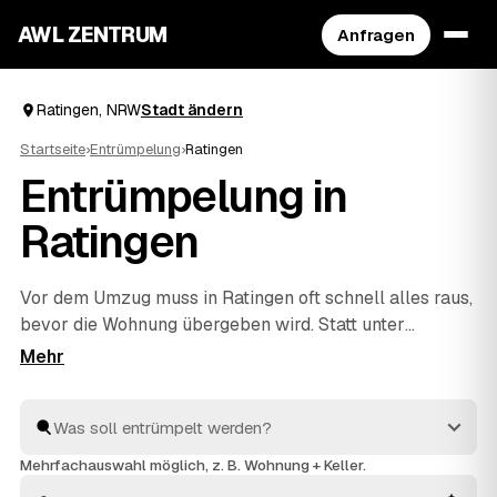
AWL ZENTRUM
Anfragen
Ratingen, NRW
Stadt ändern
Startseite
›
Entrümpelung
›
Ratingen
Entrümpelung in
Ratingen
Vor dem Umzug muss in Ratingen oft schnell alles raus,
bevor die Wohnung übergeben wird. Statt unter
Zeitdruck den erstbesten Betrieb zu nehmen, stellen
Sie über AWL eine Anfrage und bekommen Festpreis-
Angebote geprüfter Entrümpler aus Ratingen bis
Düsseldorf
und
Meerbusch
. So vergleichen Sie Preise
und Termine, auch wenn es eilig ist. Die Profis kümmern
Mehrfachauswahl möglich, z. B. Wohnung + Keller.
sich ums Ausräumen und die fachgerechte Entsorgung.