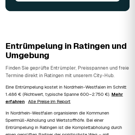
Sie vorhandene Wertsachen einfach in der Anfrage an.
06
Ist eine Entrümpelung steuerlich absetzbar?
In vielen Fällen ja: Arbeits-, Fahrt- und
Entsorgungskosten lassen sich als haushaltsnahe
Dienstleistung bzw. Handwerkerleistung anteilig
absetzen, sofern es um einen selbst genutzten Haushalt
Entrümpelung in
Ratingen
und
geht und Sie die Rechnung per Überweisung begleichen.
AWL Zentrum vermittelt nur die Entrümpler und ersetzt
Umgebung
keine Steuerberatung — die konkrete Anrechnung klären
Sie mit Ihrem Finanzamt oder Steuerberater.
Finden Sie geprüfte Entrümpler, Preisspannen und freie
07
Übernimmt das Sozialamt oder Jobcenter die
Termine direkt in
Ratingen
mit unserem City-Hub.
Kosten?
Im Einzelfall ist das möglich — etwa bei einer
Eine Entrümpelung kostet in Nordrhein-Westfalen im Schnitt
Wohnungsauflösung im Rahmen von Sozialhilfe oder
1.486 € (Richtwert, typische Spanne 600–2.750 €).
Mehr
einem vom Amt veranlassten Umzug. Wichtig: Den Antrag
erfahren
·
Alle Preise im Report
stellen Sie vor Auftragserteilung beim zuständigen Amt
und holen die Kostenübernahme schriftlich ein. AWL
In Nordrhein-Westfalen organisieren die Kommunen
Zentrum vermittelt die Entrümpler, entscheidet aber nicht
Sperrmüll-Abholung und Wertstoffhöfe. Bei einer
über die Kostenübernahme.
Entrümpelung in Ratingen ist die Komplettabholung durch
08
Bekomme ich einen Entsorgungsnachweis?
einen geprüften Partner der praktischste Weg – mit