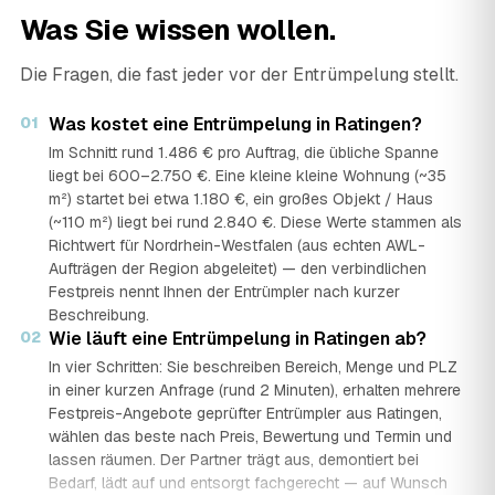
Was Sie wissen wollen.
Die Fragen, die fast jeder vor der Entrümpelung stellt.
01
Was kostet eine Entrümpelung in Ratingen?
Im Schnitt rund 1.486 € pro Auftrag, die übliche Spanne
liegt bei 600–2.750 €. Eine kleine kleine Wohnung (~35
m²) startet bei etwa 1.180 €, ein großes Objekt / Haus
(~110 m²) liegt bei rund 2.840 €. Diese Werte stammen als
Richtwert für Nordrhein-Westfalen (aus echten AWL-
Aufträgen der Region abgeleitet) — den verbindlichen
Festpreis nennt Ihnen der Entrümpler nach kurzer
Beschreibung.
02
Wie läuft eine Entrümpelung in Ratingen ab?
In vier Schritten: Sie beschreiben Bereich, Menge und PLZ
in einer kurzen Anfrage (rund 2 Minuten), erhalten mehrere
Festpreis-Angebote geprüfter Entrümpler aus Ratingen,
wählen das beste nach Preis, Bewertung und Termin und
lassen räumen. Der Partner trägt aus, demontiert bei
Bedarf, lädt auf und entsorgt fachgerecht — auf Wunsch