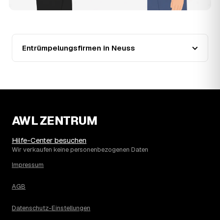
%), mit dem bisherigen Höchststand im Jahr 2025. Eine
Prognose lässt sich daraus nicht ableiten, aber die Daten
zeigen: Wer frühzeitig anfragt, sichert sich das aktuelle
Preisniveau als Festpreis — unabhängig davon, wie sich
der Markt weiterentwickelt.
Entrümpelungsfirmen in Neuss
14
Warum schwankt der Preis zwischen 570 und
3.120 € in Neuss?
Die Spanne ergibt sich vor allem aus Menge und
Zugänglichkeit: Ein einzelner Keller oder Dachboden liegt
eher am unteren Ende, eine voll möblierte Wohnung mit
Etage ohne Aufzug oder viel Sperrmüll eher am oberen.
AWL ZENTRUM
Auch anrechenbare Wertgegenstände oder ein hoher
Sondermüllanteil verschieben den Endpreis. Den genauen
Betrag für Ihren Fall erfahren Sie erst nach einer kurzen,
Hilfe-Center besuchen
kostenlosen Einschätzung.
Wir verkaufen keine personenbezogenen Daten
Impressum
AGB
Datenschutz-Einstellungen