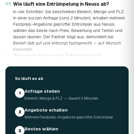
02
Wie läuft eine Entrümpelung in Neuss ab?
In vier Schritten: Sie beschreiben Bereich, Menge und PLZ
in einer kurzen Anfrage (rund 2 Minuten), erhalten mehrere
Festpreis-Angebote geprüfter Entrümpler aus Neuss,
wählen das beste nach Preis, Bewertung und Termin und
lassen räumen. Der Partner trägt aus, demontiert bei
Bedarf, lädt auf und entsorgt fachgerecht — auf Wunsch
besenrein.
03
Wie lange dauert eine Entrümpelung?
Das hängt von der Größe ab: Ein Keller oder einzelner
Raum ist oft an einem halben bis ganzen Tag geräumt,
eine komplette Wohnung oder ein Haus in Neuss kann ein
So läuft es ab
bis zwei Tage dauern. Einen Termin gibt es häufig schon
innerhalb weniger Tage, bei akuten Fällen wie einer
Anfrage stellen
1
Messie-Wohnung auch kurzfristig.
Bereich, Menge & PLZ — dauert 2 Minuten.
04
Welche Gegenstände werden bei der
Entrümpelung entsorgt?
Angebote erhalten
2
Mitgenommen wird praktisch der gesamte Hausrat: Möbel,
Mehrere Festpreis-Angebote geprüfter Entrümpler.
Elektrogeräte, Teppiche, Kleidung, Kartons, Sperrmüll
sowie Keller- und Dachbodengerümpel. Sondermüll und
Bestes wählen
3