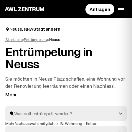
AWL ZENTRUM
Anfragen
Neuss, NRW
Stadt ändern
Startseite
›
Entrümpelung
›
Neuss
Entrümpelung in
Neuss
Sie möchten in Neuss Platz schaffen, eine Wohnung vor
der Renovierung leerräumen oder einen Nachlass
auflösen? Beschreiben Sie Ihren Auftrag bei AWL
einmal, und schon erreichen Sie Festpreis-Angebote
von geprüften Entrümplern aus NRW. Vom einzelnen
Raum bis zur kompletten
Haushaltsauflösung
wird
alles fachgerecht ausgeräumt und entsorgt. Sie
Mehrfachauswahl möglich, z. B. Wohnung + Keller.
behalten die Kosten von Anfang an im Blick.