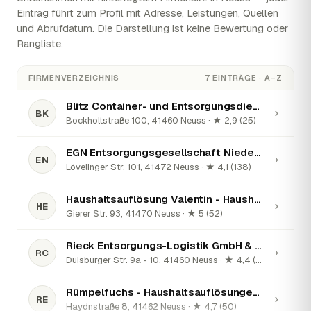
Eintrag führt zum Profil mit Adresse, Leistungen, Quellen
und Abrufdatum. Die Darstellung ist keine Bewertung oder
Rangliste.
FIRMENVERZEICHNIS
7 EINTRÄGE · A–Z
Blitz Container- und Entsorgungsdienst GmbH & Co. KG
›
BK
Bockholtstraße 100, 41460 Neuss · ★ 2,9 (25)
EGN Entsorgungsgesellschaft Niederrhein mbH Neuss
›
EN
Lövelinger Str. 101, 41472 Neuss · ★ 4,1 (138)
Haushaltsauflösung Valentin - Haushaltsauflösungen, Wohnungsräumungen, Entrümpelungen
›
HE
Gierer Str. 93, 41470 Neuss · ★ 5 (52)
Rieck Entsorgungs-Logistik GmbH & Co.KG
›
RC
Duisburger Str. 9a - 10, 41460 Neuss · ★ 4,4 (37)
Rümpelfuchs - Haushaltsauflösungen u. Entrümpelungen
›
RE
Haydnstraße 8, 41462 Neuss · ★ 4,7 (50)