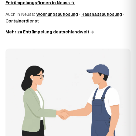
Entrümpelungsfirmen in Neuss →
Zusatzkosten: Was vereinbart ist, gilt. Anrechenbare
Wertgegenstände senken den Endpreis zusätzlich.
Auch in Neuss:
Wohnungsauflösung
·
Haushaltsauflösung
·
11
Was kostet die Anfrage über AWL Zentrum?
Containerdienst
Die Anfrage ist kostenlos und unverbindlich. AWL
Mehr zu Entrümpelung deutschlandweit →
Zentrum ist Vermittler: Sie schildern einmal, was raus
muss, und erhalten mehrere Festpreis-Angebote geprüfter
Entrümpler aus Neuss zum Vergleichen. Bezahlt wird nur
der Entrümpler, den Sie selbst auswählen.
12
Was kostet die Entrümpelung einer normalen
Wohnung in Neuss?
Für eine durchschnittliche Wohnung mit rund 65 m² liegen
die Kosten in Neuss bei etwa 1.840 €, das entspricht im
Schnitt rund 30,7 € je Quadratmeter. Zugänglichkeit
(Etage, Aufzug), Menge und Sperrmüllanteil verschieben
den Preis nach oben oder unten — den genauen
Festpreis nennt Ihnen der Entrümpler nach kurzer
Beschreibung.
13
Werden Entrümpelungen in Neuss in Zukunft
teurer?
Seit 2025 verlief die Preisentwicklung in Neuss stabil (±0