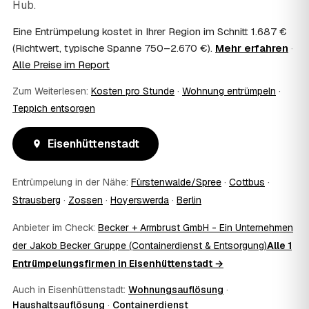
Hub.
Kosten?
Im Einzelfall ist das möglich — etwa bei einer
Eine Entrümpelung kostet in Ihrer Region im Schnitt 1.687 €
Wohnungsauflösung im Rahmen von Sozialhilfe oder
(Richtwert, typische Spanne 750–2.670 €).
Mehr erfahren
·
einem vom Amt veranlassten Umzug. Wichtig: Den Antrag
Alle Preise im Report
stellen Sie vor Auftragserteilung beim zuständigen Amt
und holen die Kostenübernahme schriftlich ein. AWL
Zum Weiterlesen:
Kosten pro Stunde
·
Wohnung entrümpeln
·
Zentrum vermittelt die Entrümpler, entscheidet aber nicht
Teppich entsorgen
über die Kostenübernahme.
08
Bekomme ich einen Entsorgungsnachweis?
Eisenhüttenstadt
Ja. Die Partner entsorgen über zugelassene Höfe und
stellen auf Wunsch einen Entsorgungsnachweis aus —
wichtig zum Beispiel für Vermieter, Nachlassverwaltung
Entrümpelung in der Nähe:
Fürstenwalde/Spree
·
Cottbus
·
oder die eigene Dokumentation.
Strausberg
·
Zossen
·
Hoyerswerda
·
Berlin
09
Muss ich bei der Entrümpelung anwesend sein?
Nicht zwingend. Viele Kunden in Eisenhüttenstadt sind nur
Anbieter im Check:
Becker + Armbrust GmbH - Ein Unternehmen
zur Übergabe und zum Abschluss vor Ort; den genauen
der Jakob Becker Gruppe (Containerdienst & Entsorgung)
Alle 1
Ablauf — etwa die Schlüsselübergabe — stimmen Sie
Entrümpelungsfirmen in Eisenhüttenstadt →
direkt mit dem Entrümpler ab.
10
Was ist im Festpreis enthalten?
Auch in Eisenhüttenstadt:
Wohnungsauflösung
·
Der Festpreis deckt in der Regel das komplette
Haushaltsauflösung
·
Containerdienst