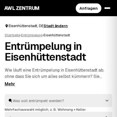
AWL ZENTRUM
Anfragen
Eisenhüttenstadt, DE
Stadt ändern
Startseite
›
Entrümpelung
›
Eisenhüttenstadt
Entrümpelung in
Eisenhüttenstadt
Wie läuft eine Entrümpelung in Eisenhüttenstadt ab,
ohne dass Sie sich um alles selbst kümmern? Sie
beschreiben bei AWL einmal, was weg soll – vom
einzelnen Keller bis zur kompletten
Haushaltsauflösung
–, dann melden sich geprüfte
Anbieter aus Deutschland mit verbindlichen
Festpreisen. Sie wählen das beste Angebot aus, der
Mehrfachauswahl möglich, z. B. Wohnung + Keller.
Rest passiert vor Ort: ausräumen, abtransportieren,