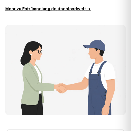
Ausräumen, Tragen und Verladen, den Transport sowie die
Mehr zu Entrümpelung deutschlandweit →
fachgerechte Entsorgung ab — auf Wunsch inklusive
besenreiner Übergabe. Es gibt keine versteckten
Zusatzkosten: Was vereinbart ist, gilt. Anrechenbare
Wertgegenstände senken den Endpreis zusätzlich.
11
Was kostet die Anfrage über AWL Zentrum?
Die Anfrage ist kostenlos und unverbindlich. AWL
Zentrum ist Vermittler: Sie schildern einmal, was raus
muss, und erhalten mehrere Festpreis-Angebote geprüfter
Entrümpler aus Eisenhüttenstadt zum Vergleichen. Bezahlt
wird nur der Entrümpler, den Sie selbst auswählen.
12
Was kostet die Entrümpelung einer normalen
Wohnung in Eisenhüttenstadt?
Für eine durchschnittliche Wohnung mit rund 65 m² liegen
die Kosten in Eisenhüttenstadt bei etwa 1.840 €, das
entspricht im Schnitt rund 30,2 € je Quadratmeter.
Zugänglichkeit (Etage, Aufzug), Menge und Sperrmüllanteil
verschieben den Preis nach oben oder unten — den
genauen Festpreis nennt Ihnen der Entrümpler nach
kurzer Beschreibung.
13
Werden Entrümpelungen in Eisenhüttenstadt in