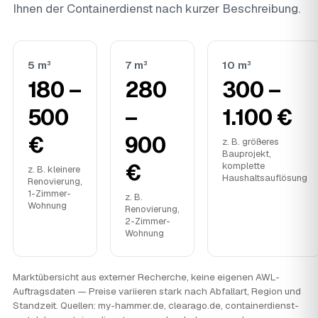
Ihnen der Containerdienst nach kurzer Beschreibung.
5 m³
7 m³
10 m³
180 –
280
300 –
500
–
1.100 €
€
900
z. B. größeres
Bauprojekt,
€
komplette
z. B. kleinere
Haushaltsauflösung
Renovierung,
1-Zimmer-
z. B.
Wohnung
Renovierung,
2-Zimmer-
Wohnung
Marktübersicht aus externer Recherche, keine eigenen AWL-
Auftragsdaten — Preise variieren stark nach Abfallart, Region und
Standzeit. Quellen: my-hammer.de, clearago.de, containerdienst-