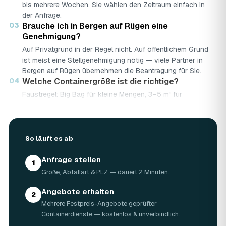
bis mehrere Wochen. Sie wählen den Zeitraum einfach in
der Anfrage.
03
Brauche ich in Bergen auf Rügen eine
Genehmigung?
Auf Privatgrund in der Regel nicht. Auf öffentlichem Grund
ist meist eine Stellgenehmigung nötig — viele Partner in
Bergen auf Rügen übernehmen die Beantragung für Sie.
04
Welche Containergröße ist die richtige?
Faustregel: Big Bag für kleine Mengen, 3–5 m³ für
Renovierungen, 7–10 m³ für große Bau- oder
Abbruchprojekte.
05
Was darf rein — und was nicht?
So läuft es ab
Abfallarten werden getrennt gesammelt (Bauschutt,
Grünschnitt, Holz …). Sondermüll wie Asbest braucht eine
Anfrage stellen
gesonderte Annahme.
1
06
Was kostet ein Container in Bergen auf Rügen?
Größe, Abfallart & PLZ — dauert 2 Minuten.
Laut Marktrecherche (keine AWL-eigenen Auftragsdaten):
Angebote erhalten
5 m³ ca. 180–500 €, 7 m³ ca. 280–900 €, 10 m³ ca.
2
Mehrere Festpreis-Angebote geprüfter
300–1.100 € — abhängig von Abfallart, Region und
Containerdienste — kostenlos & unverbindlich.
Standzeit (Details in der Marktübersicht unten). Ihren