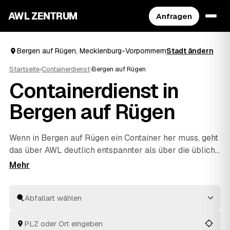
AWL ZENTRUM
Anfragen
Bergen auf Rügen, Mecklenburg-Vorpommern
Stadt ändern
Startseite
›
Containerdienst
›
Bergen auf Rügen
Containerdienst in
Bergen auf Rügen
Wenn in Bergen auf Rügen ein Container her muss, geht
das über AWL deutlich entspannter als über die übliche
Telefonrunde. Sie beschreiben einmal, was raus soll –
Bauschutt, Grünschnitt, Sperrmüll oder Mischabfall –
und vergleichen danach mehrere Festpreis-Angebote
geprüfter Anbieter aus Bergen auf Rügen und
Putbus
und
Garz/Rügen
. Der Container wird pünktlich geliefert
und nach dem Befüllen wieder abgeholt. Sie behalten