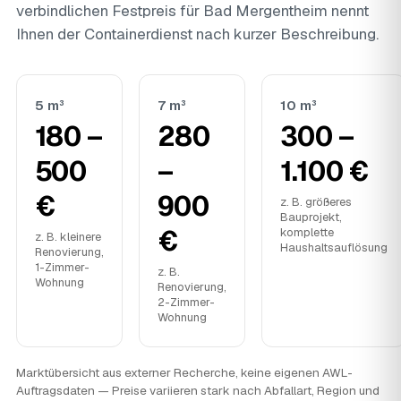
verbindlichen Festpreis für Bad Mergentheim nennt
Ihnen der Containerdienst nach kurzer Beschreibung.
5 m³
7 m³
10 m³
180 –
280
300 –
500
–
1.100 €
€
900
z. B. größeres
Bauprojekt,
€
komplette
z. B. kleinere
Haushaltsauflösung
Renovierung,
1-Zimmer-
z. B.
Wohnung
Renovierung,
2-Zimmer-
Wohnung
Marktübersicht aus externer Recherche, keine eigenen AWL-
Auftragsdaten — Preise variieren stark nach Abfallart, Region und