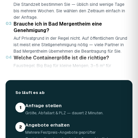
Die Standzeit bestimmen Sie — üblich sind wenige Tage
bis mehrere Wochen. Sie wählen den Zeitraum einfach in
der Anfrage.
03
Brauche ich in Bad Mergentheim eine
Genehmigung?
Auf Privatgrund in der Regel nicht. Auf öffentlichem Grund
ist meist eine Stellgenehmigung nötig — viele Partner in
Bad Mergentheim übernehmen die Beantragung für Sie.
04
Welche Containergröße ist die richtige?
Faustregel: Big Bag für kleine Mengen, 3–5 m³ für
Renovierungen, 7–10 m³ für große Bau- oder
Abbruchprojekte.
05
Was darf rein — und was nicht?
So läuft es ab
Abfallarten werden getrennt gesammelt (Bauschutt,
Grünschnitt, Holz …). Sondermüll wie Asbest braucht eine
Anfrage stellen
gesonderte Annahme.
1
06
Was kostet ein Container in Bad Mergentheim?
Größe, Abfallart & PLZ — dauert 2 Minuten.
Laut Marktrecherche (keine AWL-eigenen Auftragsdaten):
Angebote erhalten
5 m³ ca. 180–500 €, 7 m³ ca. 280–900 €, 10 m³ ca.
2
Mehrere Festpreis-Angebote geprüfter
300–1.100 € — abhängig von Abfallart, Region und