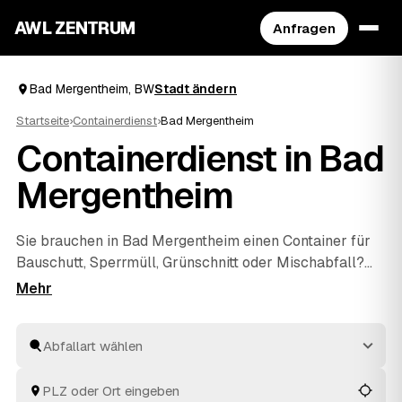
AWL ZENTRUM
Anfragen
Bad Mergentheim, BW
Stadt ändern
Startseite
›
Containerdienst
›
Bad Mergentheim
Containerdienst in Bad
Mergentheim
Sie brauchen in Bad Mergentheim einen Container für
Bauschutt, Sperrmüll, Grünschnitt oder Mischabfall?
Beschreiben Sie in wenigen Klicks, was weg soll, und
der passende Container wird geliefert und nach der
Befüllung wieder abgeholt. Über AWL gehen Sie nur
einmal raus und bekommen mehrere Festpreis-
Angebote geprüfter Anbieter zum Vergleichen. So
finden Sie in Bad Mergentheim und
Würzburg
und