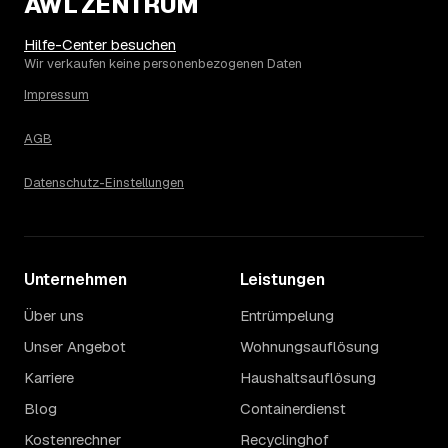
AWL ZENTRUM
Die Spanne ergibt sich vor allem aus Menge und
Zugänglichkeit: Ein einzelner Keller oder Dachboden liegt
Hilfe-Center besuchen
eher am unteren Ende, eine voll möblierte Wohnung mit
Wir verkaufen keine personenbezogenen Daten
Etage ohne Aufzug oder viel Sperrmüll eher am oberen.
Impressum
Auch anrechenbare Wertgegenstände oder ein hoher
Sondermüllanteil verschieben den Endpreis. Den genauen
AGB
Betrag für Ihren Fall erfahren Sie erst nach einer kurzen,
kostenlosen Einschätzung.
Datenschutz-Einstellungen
Unternehmen
Leistungen
Über uns
Entrümpelung
Unser Angebot
Wohnungsauflösung
Karriere
Haushaltsauflösung
Blog
Containerdienst
Kostenrechner
Recyclinghof