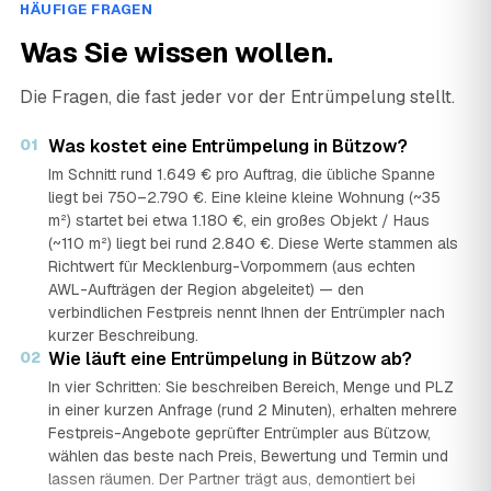
HÄUFIGE FRAGEN
Was Sie wissen wollen.
Die Fragen, die fast jeder vor der Entrümpelung stellt.
01
Was kostet eine Entrümpelung in Bützow?
Im Schnitt rund 1.649 € pro Auftrag, die übliche Spanne
liegt bei 750–2.790 €. Eine kleine kleine Wohnung (~35
m²) startet bei etwa 1.180 €, ein großes Objekt / Haus
(~110 m²) liegt bei rund 2.840 €. Diese Werte stammen als
Richtwert für Mecklenburg-Vorpommern (aus echten
AWL-Aufträgen der Region abgeleitet) — den
verbindlichen Festpreis nennt Ihnen der Entrümpler nach
kurzer Beschreibung.
02
Wie läuft eine Entrümpelung in Bützow ab?
In vier Schritten: Sie beschreiben Bereich, Menge und PLZ
in einer kurzen Anfrage (rund 2 Minuten), erhalten mehrere
Festpreis-Angebote geprüfter Entrümpler aus Bützow,
wählen das beste nach Preis, Bewertung und Termin und
lassen räumen. Der Partner trägt aus, demontiert bei