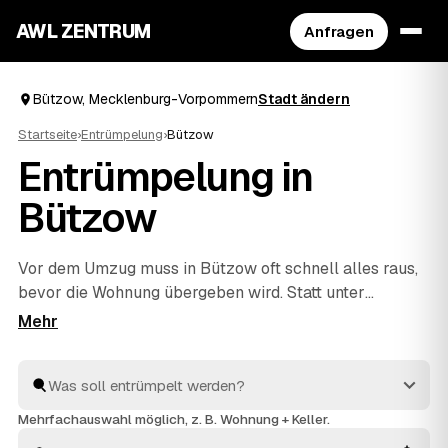
AWL ZENTRUM
Anfragen
Bützow, Mecklenburg-Vorpommern
Stadt ändern
Startseite
›
Entrümpelung
›
Bützow
Entrümpelung in
Bützow
Vor dem Umzug muss in Bützow oft schnell alles raus,
bevor die Wohnung übergeben wird. Statt unter
Zeitdruck den erstbesten Betrieb zu nehmen, stellen
Sie über AWL eine Anfrage und bekommen Festpreis-
Angebote geprüfter Entrümpler aus Bützow bis
Schwaan
und
Neukloster
. So vergleichen Sie Preise und
Termine, auch wenn es eilig ist. Die Profis kümmern
Mehrfachauswahl möglich, z. B. Wohnung + Keller.
sich ums Ausräumen und die fachgerechte Entsorgung.