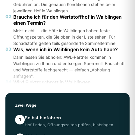
Gebühren an. Die genauen Konditionen stehen beim
jeweiligen Hof in Waiblingen.
02
Brauche ich für den Wertstoffhof in Waiblingen
einen Termin?
Meist nicht — die Höfe in Waiblingen haben feste
Öffnungszeiten, die Sie oben in der Liste sehen. Für
Schadstoffe gelten teils gesonderte Sammeltermine.
03
Was, wenn ich in Waiblingen kein Auto habe?
Dann lassen Sie abholen: AWL-Partner kommen in
Waiblingen zu Ihnen und entsorgen Sperrmüll, Bauschutt
und Wertstoffe fachgerecht — einfach „Abholung
anfragen".
04
Wird Elektroschrott in Waiblingen
angenommen?
Ja, an den meisten Höfen in Waiblingen kostenlos. Die
genauen Annahmebedingungen prüfen Sie am besten
Zwei Wege
direkt beim Hof.
05
Erhalte ich einen Entsorgungsnachweis?
Selbst hinfahren
1
Bei einer Abholung über AWL erhalten Sie einen
Hof finden, Öffnungszeiten prüfen, hinbringen.
Entsorgungsnachweis — wichtig z. B. für Vermieter oder