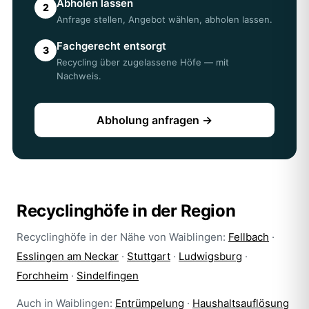
Ämter in Waiblingen.
Abholen lassen
2
Anfrage stellen, Angebot wählen, abholen lassen.
Fachgerecht entsorgt
3
Recycling über zugelassene Höfe — mit
Nachweis.
Abholung anfragen →
Recyclinghöfe in der Region
Recyclinghöfe in der Nähe von Waiblingen:
Fellbach
·
Esslingen am Neckar
·
Stuttgart
·
Ludwigsburg
·
Forchheim
·
Sindelfingen
Auch in Waiblingen:
Entrümpelung
·
Haushaltsauflösung