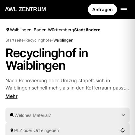
AWL ZENTRUM
Anfragen
Waiblingen, Baden-Württemberg
Stadt ändern
Startseite
›
Recyclinghöfe
›
Waiblingen
Recyclinghof in
Waiblingen
Nach Renovierung oder Umzug stapelt sich in
Waiblingen schnell mehr, als in den Kofferraum passt.
Damit Sie nicht mehrmals zum Hof pendeln, listet
AWL die Wertstoffhöfe in Ihrer Nähe mit
Öffnungszeiten – und vermittelt bei größeren Mengen
die Abholung. Sie beschreiben einmal den Umfang
und erhalten Festpreis-Angebote geprüfter Anbieter
aus
Fellbach
und
Esslingen am Neckar
zum