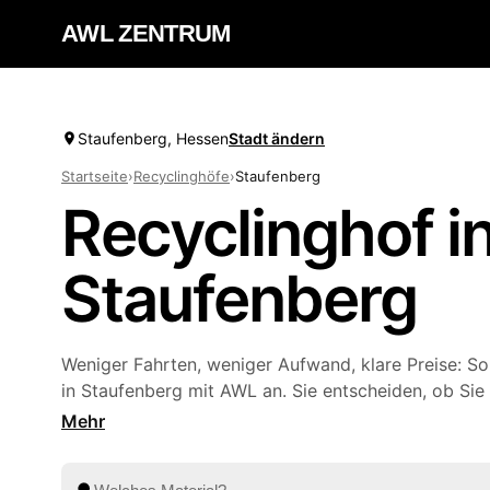
AWL ZENTRUM
Staufenberg, Hessen
Stadt ändern
Startseite
›
Recyclinghöfe
›
Staufenberg
Recyclinghof i
Staufenberg
Weniger Fahrten, weniger Aufwand, klare Preise: So
in Staufenberg mit AWL an. Sie entscheiden, ob Sie
Wertstoffhof selbst ansteuern oder Sperrmüll und 
lassen. Statt bei jedem Anbieter einzeln nachzufrage
Anfrage und vergleichen mehrere Festpreis-Angeb