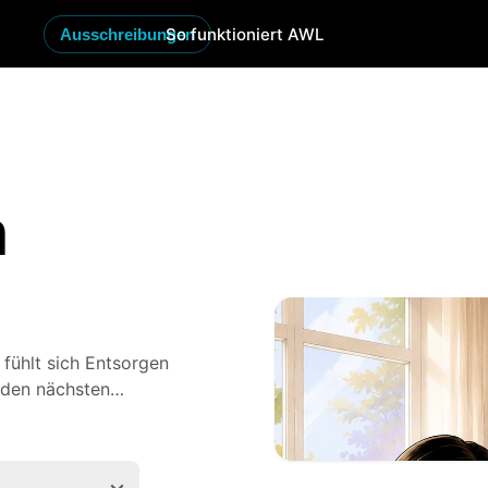
So funktioniert AWL
Ausschreibungen
n
 fühlt sich Entsorgen
 den nächsten
Wertstoffe abholen
n, stellen Sie eine
ote aus
Gießen
und