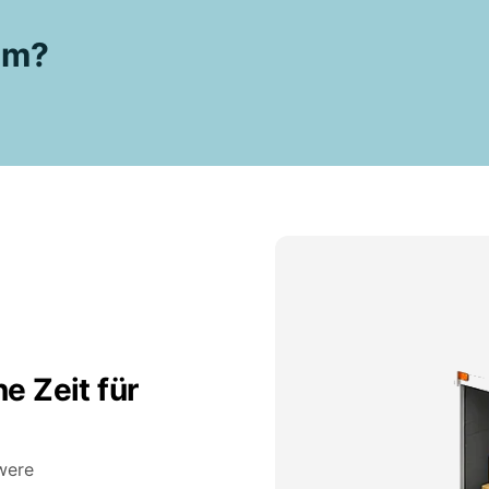
aum?
e Zeit für
hwere