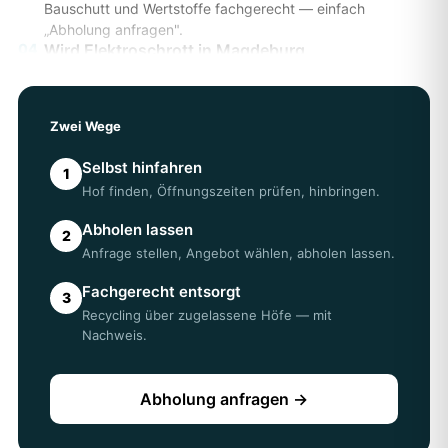
Bauschutt und Wertstoffe fachgerecht — einfach
„Abholung anfragen".
04
Wird Elektroschrott in Magdeburg
angenommen?
Ja, an den meisten Höfen in Magdeburg kostenlos. Die
genauen Annahmebedingungen prüfen Sie am besten
Zwei Wege
direkt beim Hof.
05
Erhalte ich einen Entsorgungsnachweis?
Selbst hinfahren
1
Bei einer Abholung über AWL erhalten Sie einen
Hof finden, Öffnungszeiten prüfen, hinbringen.
Entsorgungsnachweis — wichtig z. B. für Vermieter oder
Ämter in Magdeburg.
Abholen lassen
2
Anfrage stellen, Angebot wählen, abholen lassen.
Fachgerecht entsorgt
3
Recycling über zugelassene Höfe — mit
Nachweis.
Abholung anfragen →