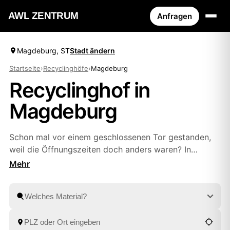
AWL ZENTRUM
Anfragen
Magdeburg, ST
Stadt ändern
Startseite
›
Recyclinghöfe
›
Magdeburg
Recyclinghof in
Magdeburg
Schon mal vor einem geschlossenen Tor gestanden,
weil die Öffnungszeiten doch anders waren? In
Magdeburg zeigt Ihnen AWL die Höfe in der Nähe
samt aktueller Öffnungszeiten – oder Sie sparen sich
die Fahrt komplett und lassen abholen. Einmal kurz
beschreiben, was weg soll, und Sie haben Festpreis-
Angebote geprüfter Anbieter aus
Schönebeck (Elbe)
und
Dessau
zum Vergleich.