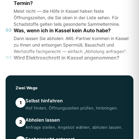
Termin?
Meist nicht — die Höfe in Kassel haben feste
Öffnungszeiten, die Sie oben in der Liste sehen. Für
Schadstoffe gelten teils gesonderte Sammeltermine.
03
Was, wenn ich in Kassel kein Auto habe?
Dann lassen Sie abholen: AWL-Partner kommen in Kassel
zu Ihnen und entsorgen Sperrmüll, Bauschutt und
Wertstoffe fachgerecht — einfach „Abholung anfragen".
04
Wird Elektroschrott in Kassel angenommen?
Ja, an den meisten Höfen in Kassel kostenlos. Die
genauen Annahmebedingungen prüfen Sie am besten
direkt beim Hof.
05
Erhalte ich einen Entsorgungsnachweis?
Zwei Wege
Bei einer Abholung über AWL erhalten Sie einen
Entsorgungsnachweis — wichtig z. B. für Vermieter oder
Selbst hinfahren
1
Ämter in Kassel.
Hof finden, Öffnungszeiten prüfen, hinbringen.
Abholen lassen
2
Anfrage stellen, Angebot wählen, abholen lassen.