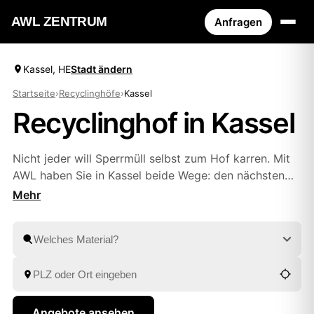
AWL ZENTRUM
Anfragen
Kassel, HE
Stadt ändern
Startseite
›
Recyclinghöfe
›
Kassel
Recyclinghof in Kassel
Nicht jeder will Sperrmüll selbst zum Hof karren. Mit
AWL haben Sie in Kassel beide Wege: den nächsten
Recyclinghof mit Adresse und Öffnungszeiten
ansteuern – oder Elektroschrott, Bauschutt und
Wertstoffe direkt abholen lassen. Sie stellen eine
kurze Anfrage und erhalten Festpreis-Angebote
geprüfter Anbieter aus
Kassel Hess
und
Göttingen
zum Vergleichen. Fachgerechte Entsorgung ist dabei
selbstverständlich.
Angebote ansehen