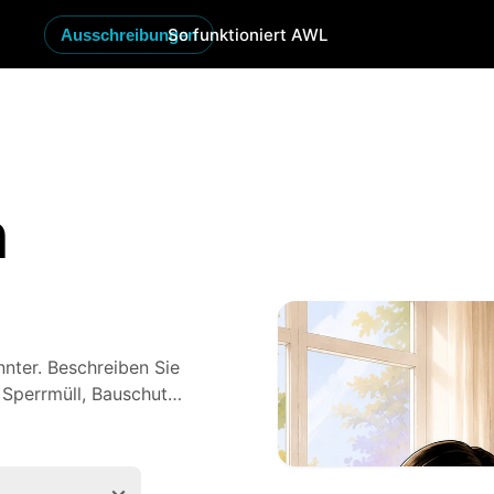
So funktioniert AWL
Ausschreibungen
n
nter. Beschreiben Sie
Sperrmüll, Bauschutt,
senden Wertstoffhof in
 zu fahren. Statt
Angebote geprüfter