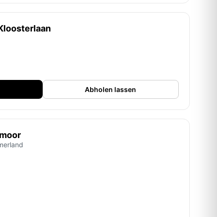
Kloosterlaan
Abholen lassen
rmoor
merland