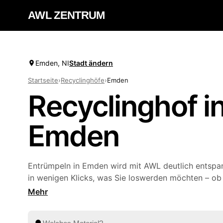
AWL ZENTRUM
Emden, NI
Stadt ändern
Startseite
›
Recyclinghöfe
›
Emden
Recyclinghof i
Emden
Entrümpeln in Emden wird mit AWL deutlich entspan
in wenigen Klicks, was Sie loswerden möchten – ob 
Elektroschrott oder Wertstoffe. Sie finden den pas
Ihrer Nähe oder lassen bequem abholen, ohne selbst
lange zu recherchieren, vergleichen Sie Festpreis-